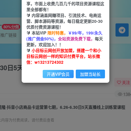
享，市面上收费几百几千的项目资源课程这
里全部都有！
🔰 内容涵盖网赚项目、引流技术、电商运
营、脚本源码等资源，每日稳定更新20-30
广
优质付费资源课程！
80%分佣
🔰 本站VIP
限时特惠，
￥99/年，199/永久
属推广链接
(推广佣金50%)，
全站资源免费下载，
每天
更新，欢迎加入！！
🔰
小目标云网创开放加盟，搭建一个和小
目标云网创一样的知识付费平台，站长微
信：w13213724302
6.30日5天直播线上训练营课程
开通VIP会员
加盟当站长
关注
138
茂隆·抖音小店商品卡运营第七期，6.26-6.30日5天直播线上训练营课程
此内容为付费阅读，请付费后查看