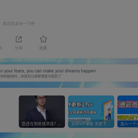
喜欢就支持一下吧
6
分享
收藏
han your fears, you can make your dreams happen.
于你的胆怯时，你就可以将梦想变为现实了
您还在到处找项目？还在当韭菜？我靠经营“一个小目标网创商城”年入百W+，曾经我也负债累累!
全网VIP课程 无损下载~