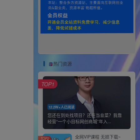
热门资源
TOP1
12.2W+人已阅读
您还在到处找项目？还在当韭菜？我靠
经营“一个小目标网创商城”年入...
全网VIP课程 无损下载~
TOP2