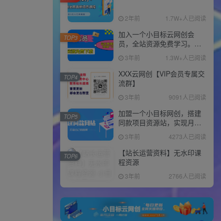
2年前
1.7W+人已阅读
加入一个小目标云网创会
TOP3
员，全站资源免费学习。更
可享受推广高达80%分佣！
3年前
1.3W+人已阅读
XXX云网创【VIP会员专属交
TOP4
流群】
3年前
9091人已阅读
加盟一个小目标网创，搭建
TOP5
同款项目资源站，实现月入
10w+！！
3年前
4273人已阅读
【站长运营资料】无水印课
TOP6
程资源
3年前
2766人已阅读