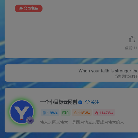
会员免费
点赞
11
When your faith is stronger t
当你的信念强
一个小目标云网创
关注
1.9W+
0
118W+
1147W+
伟人之所以伟大，是因为他立志要成为伟大的人