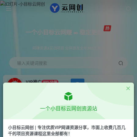
一个小目标云网赚 ∞ 稳定更新
网赚资源&实战项目 全网首发全年365天更新
输入关键词搜索
VIP推广
80%分佣
APP下载
GO
会员专属推广链接
首页
创业课程
会员免费
正文
一个小目标云网创资源站
抖店商品卡精细化运营实战班：选品运营、达人玩
法、商品卡自然流、抖店起店高阶玩法
小目标云网创 | 专注优质VIP网课资源分享，市面上收费几百几
千的项目资源课程这里全部都有！