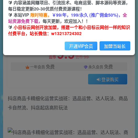
一个小目标云网创
🔰 内容涵盖网赚项目、引流技术、电商运营、脚本源码等资源，
关注
私信
2年前发布
每日稳定更新20-30优质付费资源课程！
🔰 本站VIP
限时特惠，
￥99/年，199/永久 (推广佣金50%)，
全
2004
63
站资源免费下载，
每天更新，欢迎加入！！
付费阅读
🔰
小目标云网创开放加盟，搭建一个和小目标云网创一样的知识
付费平台，站长微信：w13213724302
抖店商品卡精细化运营实战班：选品运营、达人玩法、商品卡自然流、抖店起店高阶玩法
此内容为付费阅读，请付费后查看
开通VIP会员
加盟当站长
9.9
99
云币
云币
免费
免费
一年会员
永久会员
登录购买
抖店商品卡精细化运营实战班：选品运营、达人玩法、商品
卡自然流、抖店起店高阶玩法