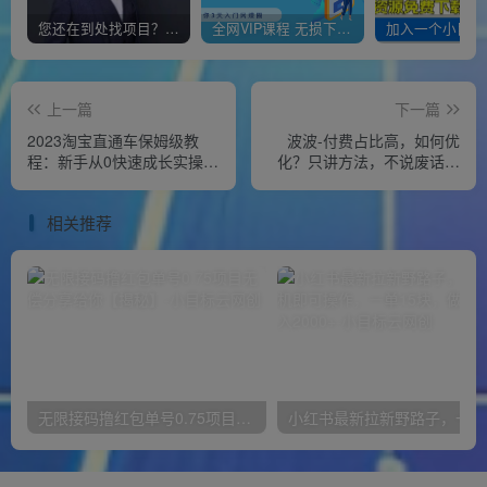
您还在到处找项目？还在当韭菜？我靠经营“一个小目标网创商城”年入百W+，曾经我也负债累累!
全网VIP课程 无损下载~
上一篇
下一篇
2023淘宝直通车保姆级教
波波-付费占比高，如何优
程：新手从0快速成长实操，
化？只讲方法，不说废话，
新手多方位全能教学
高效解决问题！
相关推荐
无限接码撸红包单号0.75项目无偿分享给你【揭秘】
小红