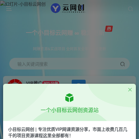
一个小目标云网赚 ∞ 稳定更新
网赚资源&实战项目 全网首发全年365天更新
输入关键词搜索
VIP推广
80%分佣
APP下载
GO
会员专属推广链接
首页
创业课程
会员专属
正文
一个小目标云网创资源站
（7008期）小程序变现快人一步，幻术省份图片
生成，月入10000+！
小目标云网创 | 专注优质VIP网课资源分享，市面上收费几百几
千的项目资源课程这里全部都有！