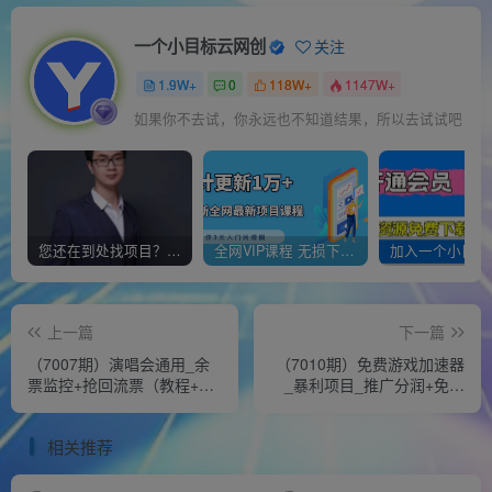
一个小目标云网创
关注
1.9W+
0
118W+
1147W+
死亡无人能免，但非凡的成就会树起一座纪念碑，它将一直立到太阳冷却之时
您还在到处找项目？还在当韭菜？我靠经营“一个小目标网创商城”年入百W+，曾经我也负债累累!
全网VIP课程 无损下载~
上一篇
下一篇
（7007期）演唱会通用_余
（7010期）免费游戏加速器
票监控+抢回流票（教程+软
_暴利项目_推广分润+免费
件）
使用
相关推荐