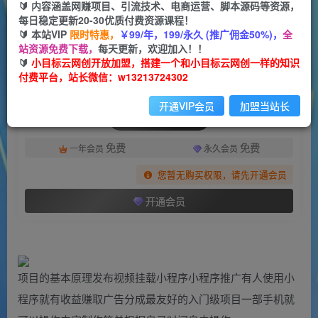
一个小目标云网创
🔰 内容涵盖网赚项目、引流技术、电商运营、脚本源码等资源，
关注
私信
2年前发布
每日稳定更新20-30优质付费资源课程！
🔰 本站VIP
限时特惠，
￥99/年，199/永久 (推广佣金50%)，
全
836
158
站资源免费下载，
每天更新，欢迎加入！！
付费阅读
🔰
小目标云网创开放加盟，搭建一个和小目标云网创一样的知识
付费平台，站长微信：w13213724302
（7008期）小程序变现快人一步，幻术省份图片生成，月入10000+！
此内容为付费阅读，请付费后查看
开通VIP会员
加盟当站长
会员专属资源
免费
免费
一年会员
永久会员
您暂无购买权限，请先开通会员
开通会员
项目的基本原理发布视频挂载小程序小程序推广有人使用小
程序就有收益赚取广告分成最友好的入门级项目一部手机就