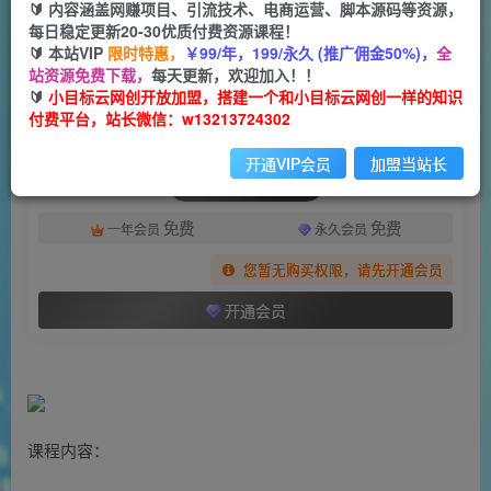
一个小目标云网创
🔰 内容涵盖网赚项目、引流技术、电商运营、脚本源码等资源，
关注
私信
2年前发布
每日稳定更新20-30优质付费资源课程！
🔰 本站VIP
限时特惠，
￥99/年，199/永久 (推广佣金50%)，
全
649
64
站资源免费下载，
每天更新，欢迎加入！！
付费阅读
🔰
小目标云网创开放加盟，搭建一个和小目标云网创一样的知识
付费平台，站长微信：w13213724302
（7017期）2023·IP操盘手·认证营·第2期，掌握IP影响力出圈的私域闭环路径（35节）
此内容为付费阅读，请付费后查看
开通VIP会员
加盟当站长
会员专属资源
免费
免费
一年会员
永久会员
您暂无购买权限，请先开通会员
开通会员
课程内容：