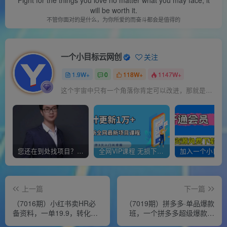
Fight for the things you love no matter what you may face, it
will be worth it.
不管你面对的是什么，为你所爱的而奋斗都会是值得的
一个小目标云网创
关注
1.9W+
0
118W+
1147W+
这个宇宙中只有一个角落你肯定可以改进，那就是你自己
您还在到处找项目？还在当韭菜？我靠经营“一个小目标网创商城”年入百W+，曾经我也负债累累!
全网VIP课程 无损下载~
上一篇
下一篇
（7016期）小红书卖HR必
（7019期）拼多多·单品爆款
备资料，一单19.9，转化率
班，一个拼多多超级爆款养
高，0成本变现，一部手机可
一个团队（5节直播课）