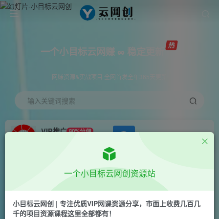
一个小目标云网赚 ∞ 稳定更新
网赚资源&实战项目 全网首发全年365天更新
输入关键词搜索
VIP推广
80%分佣
APP下载
GO
会员专属推广链接
首页
创业课程
会员专属
正文
一个小目标云网创资源站
（7017期）2023·IP操盘手·认证营·第2期，掌握IP
影响力出圈的私域闭环路径（35节）
小目标云网创 | 专注优质VIP网课资源分享，市面上收费几百几
千的项目资源课程这里全部都有！