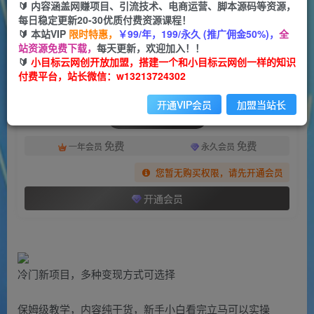
一个小目标云网创
🔰 内容涵盖网赚项目、引流技术、电商运营、脚本源码等资源，
关注
私信
2年前发布
每日稳定更新20-30优质付费资源课程！
🔰 本站VIP
限时特惠，
￥99/年，199/永久 (推广佣金50%)，
全
1033
122
站资源免费下载，
每天更新，欢迎加入！！
付费阅读
🔰
小目标云网创开放加盟，搭建一个和小目标云网创一样的知识
付费平台，站长微信：w13213724302
（7027期）月入过万新玩法，耽美广播剧，变现简单粗暴有手就会
此内容为付费阅读，请付费后查看
开通VIP会员
加盟当站长
会员专属资源
免费
免费
一年会员
永久会员
您暂无购买权限，请先开通会员
开通会员
冷门新项目，多种变现方式可选择
保姆级教学，内容纯干货，新手小白看完立马可以实操