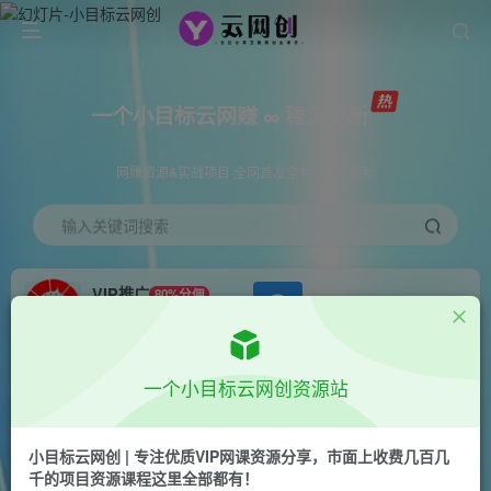
一个小目标云网赚 ∞ 稳定更新
网赚资源&实战项目 全网首发全年365天更新
输入关键词搜索
VIP推广
80%分佣
APP下载
GO
会员专属推广链接
首页
创业课程
会员专属
正文
一个小目标云网创资源站
（7027期）月入过万新玩法，耽美广播剧，变现
简单粗暴有手就会
小目标云网创 | 专注优质VIP网课资源分享，市面上收费几百几
千的项目资源课程这里全部都有！