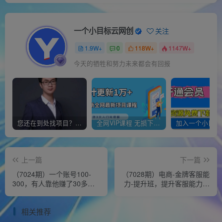
一个小目标云网创
关注
1.9W+
0
118W+
1147W+
今天的牺牲和努力未来都会有回报
您还在到处找项目？还在当韭菜？我靠经营“一个小目标网创商城”年入百W+，曾经我也负债累累!
全网VIP课程 无损下载~
上一篇
下一篇
（7024期）一个账号100-
（7028期）电商-金牌客服能
300，有人靠他赚了30多
力-提升班，提升客服能力是
万，中视频另类玩法，任何
你店铺业绩的关键要素！
人都可以做到
相关推荐