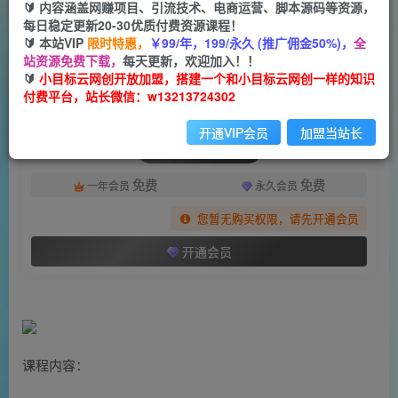
一个小目标云网创
🔰 内容涵盖网赚项目、引流技术、电商运营、脚本源码等资源，
关注
私信
2年前发布
每日稳定更新20-30优质付费资源课程！
🔰 本站VIP
限时特惠，
￥99/年，199/永久 (推广佣金50%)，
全
1885
139
站资源免费下载，
每天更新，欢迎加入！！
付费阅读
🔰
小目标云网创开放加盟，搭建一个和小目标云网创一样的知识
付费平台，站长微信：w13213724302
（7042期）2023年最新抖音小店精细化-店群实操社群（35节课+资料包）
此内容为付费阅读，请付费后查看
开通VIP会员
加盟当站长
会员专属资源
免费
免费
一年会员
永久会员
您暂无购买权限，请先开通会员
开通会员
课程内容：