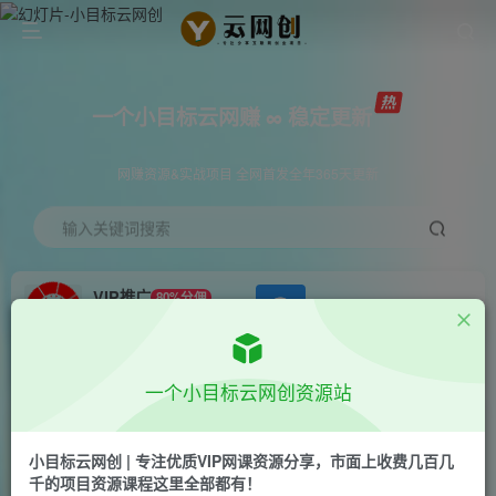
一个小目标云网赚 ∞ 稳定更新
网赚资源&实战项目 全网首发全年365天更新
输入关键词搜索
VIP推广
80%分佣
APP下载
GO
会员专属推广链接
首页
创业课程
会员专属
正文
一个小目标云网创资源站
（7042期）2023年最新抖音小店精细化-店群实操
社群（35节课+资料包）
小目标云网创 | 专注优质VIP网课资源分享，市面上收费几百几
千的项目资源课程这里全部都有！