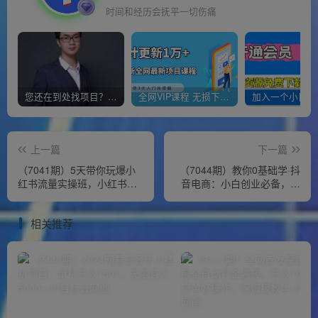
时间和经历会抚平一切伤痛
您还在到处找项目？还在当韭菜？我靠经营“一个小目标网创商城”年入百W+，曾经我也负债累累!
全网VIP课程 无损下载~
上一篇
下一篇
（7041期）5天带你玩爆小
（7044期）教你0基础学·抖
红书流量实操班，小红书种
音电商：小白创业必备，专
草是内容营销的重要流量入
业体系全课程（281节视频
口
课）
相关推荐