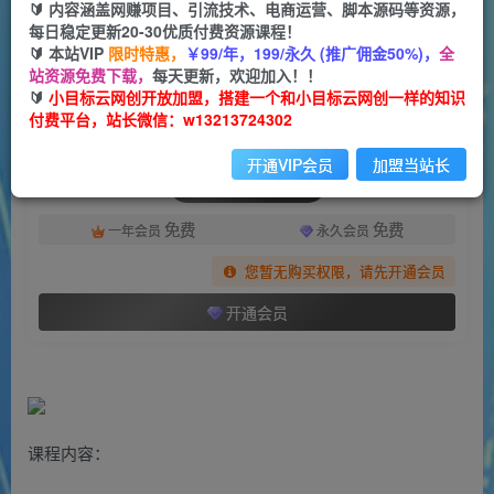
一个小目标云网创
🔰 内容涵盖网赚项目、引流技术、电商运营、脚本源码等资源，
关注
私信
2年前发布
每日稳定更新20-30优质付费资源课程！
🔰 本站VIP
限时特惠，
￥99/年，199/永久 (推广佣金50%)，
全
1233
147
站资源免费下载，
每天更新，欢迎加入！！
付费阅读
🔰
小目标云网创开放加盟，搭建一个和小目标云网创一样的知识
付费平台，站长微信：w13213724302
（7081期）2023短视频直播实操课，账号定位、带货账号搭建、选品等
此内容为付费阅读，请付费后查看
开通VIP会员
加盟当站长
会员专属资源
免费
免费
一年会员
永久会员
您暂无购买权限，请先开通会员
开通会员
课程内容：