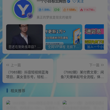
一个小目标云网创
关注
1.9W+
0
118W+
1147W+
真正的梦就是现实的彼岸
您还在到处找项目？还在当韭菜？我靠经营“一个小目标网创商城”年入百W+，曾经我也负债累累!
全网VIP课程 无损下载~
上一篇
下一篇
（7083期）抖音短视频蓝海
（7082期）某付费文章：闲
项目，美女音乐号，轻松月
鱼7天爆单起号全流程，体验
入过万，适合0基础小白
闲鱼长期持续且稳定带来的
收入
相关推荐