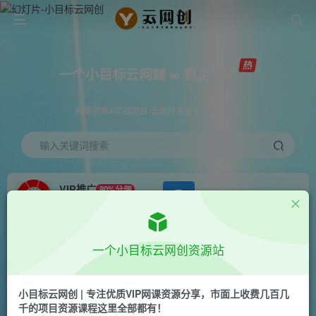
一个小目标云网赚 ∞ 稳定更新
网赚资源&实战项目 全网首发全年365天更新
输入关键词搜索
VIP推广
80%分佣
APP下载
GO
会员专属推广链接
首页
创业课程
会员专属
正文
一个小目标云网创资源站
（7081期）2023短视频直播实操课，账号定位、
带货账号搭建、选品等
小目标云网创 | 专注优质VIP网课资源分享，市面上收费几百几
千的项目资源课程这里全部都有！