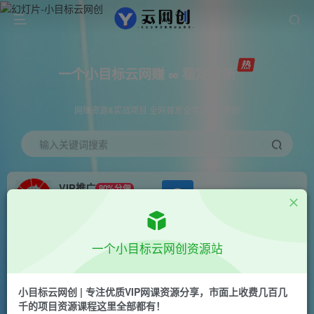
一个小目标云网赚 ∞ 稳定更新
网赚资源&实战项目 全网首发全年365天更新
输入关键词搜索
VIP推广
80%分佣
APP下载
GO
会员专属推广链接
首页
创业课程
会员专属
正文
一个小目标云网创资源站
（7100期）最火热的抖音暴力掘金项目，日涨万
粉，多种变现方式，一单变现可达500+
小目标云网创 | 专注优质VIP网课资源分享，市面上收费几百几
千的项目资源课程这里全部都有！