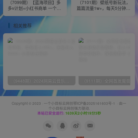
（7099期）【蓝海项目】多
（7101期）壁纸号新玩法，
多v计划+小红书商单 一个视
篇篇流量1w+，每天5分钟收
频三份收益 工作室月入10w
益500，保姆级教学
打法
相关推荐
（9448期）2024网易云音乐人挂机项目，单机日入150+，无脑月入5000+
Copyright © 2023 ·
一个小目标云网创鄂ICP备2025161603号-1
· 由
一
个小目标云网创
强力驱动.
本站已安全运行:
1639天2小时19分3秒