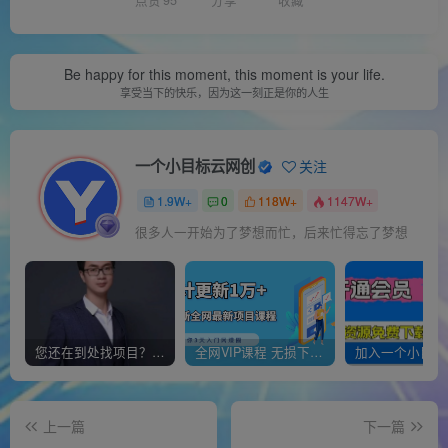
点赞
95
分享
收藏
Be happy for this moment, this moment is your life.
享受当下的快乐，因为这一刻正是你的人生
一个小目标云网创
关注
1.9W+
0
118W+
1147W+
很多人一开始为了梦想而忙，后来忙得忘了梦想
您还在到处找项目？还在当韭菜？我靠经营“一个小目标网创商城”年入百W+，曾经我也负债累累!
全网VIP课程 无损下载~
上一篇
下一篇