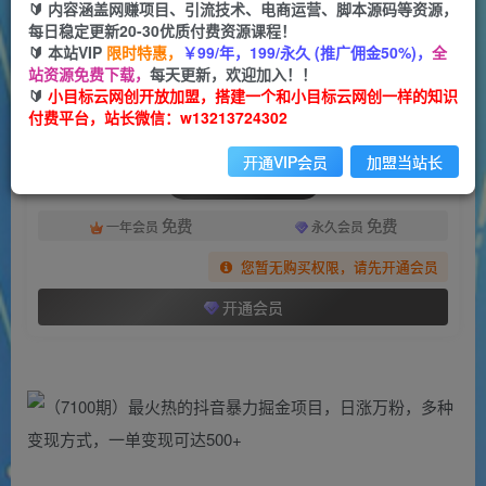
一个小目标云网创
🔰 内容涵盖网赚项目、引流技术、电商运营、脚本源码等资源，
关注
私信
2年前发布
每日稳定更新20-30优质付费资源课程！
🔰 本站VIP
限时特惠，
￥99/年，199/永久 (推广佣金50%)，
全
1423
95
站资源免费下载，
每天更新，欢迎加入！！
付费阅读
🔰
小目标云网创开放加盟，搭建一个和小目标云网创一样的知识
付费平台，站长微信：w13213724302
（7100期）最火热的抖音暴力掘金项目，日涨万粉，多种变现方式，一单变现可达500+
此内容为付费阅读，请付费后查看
开通VIP会员
加盟当站长
会员专属资源
免费
免费
一年会员
永久会员
您暂无购买权限，请先开通会员
开通会员