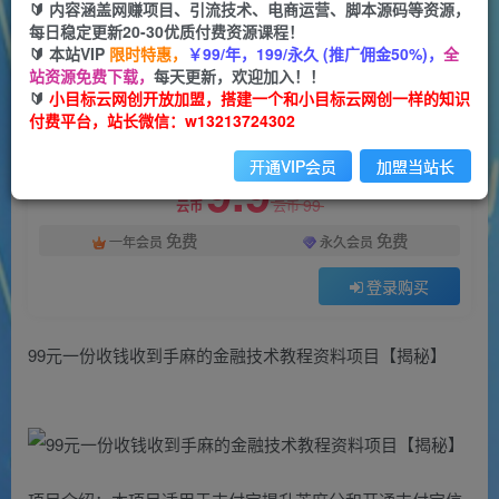
一个小目标云网创
🔰 内容涵盖网赚项目、引流技术、电商运营、脚本源码等资源，
关注
私信
2年前发布
每日稳定更新20-30优质付费资源课程！
🔰 本站VIP
限时特惠，
￥99/年，199/永久 (推广佣金50%)，
全
569
81
站资源免费下载，
每天更新，欢迎加入！！
付费阅读
🔰
小目标云网创开放加盟，搭建一个和小目标云网创一样的知识
付费平台，站长微信：w13213724302
99元一份收钱收到手麻的金融技术教程资料项目【揭秘】
此内容为付费阅读，请付费后查看
开通VIP会员
加盟当站长
9.9
99
云币
云币
免费
免费
一年会员
永久会员
登录购买
99元一份收钱收到手麻的金融技术教程资料项目【揭秘】