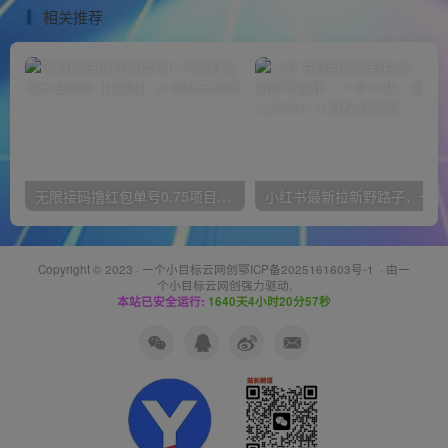
相关推荐
无限接码撸红包单号0.75项目无偿分享给你【揭秘】
小红
Copyright © 2023 ·
一个小目标云网创鄂ICP备2025161603号-1
· 由
一
个小目标云网创
强力驱动.
本站已安全运行:
1640天4小时20分58秒