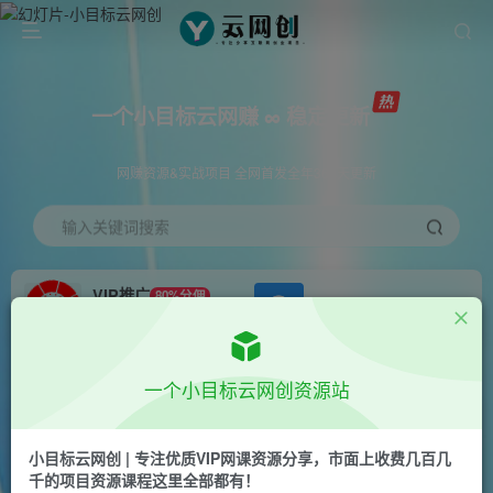
一个小目标云网赚 ∞ 稳定更新
网赚资源&实战项目 全网首发全年365天更新
输入关键词搜索
VIP推广
80%分佣
APP下载
GO
会员专属推广链接
首页
创业课程
会员免费
正文
一个小目标云网创资源站
99元一份收钱收到手麻的金融技术教程资料项目
【揭秘】
小目标云网创 | 专注优质VIP网课资源分享，市面上收费几百几
千的项目资源课程这里全部都有！