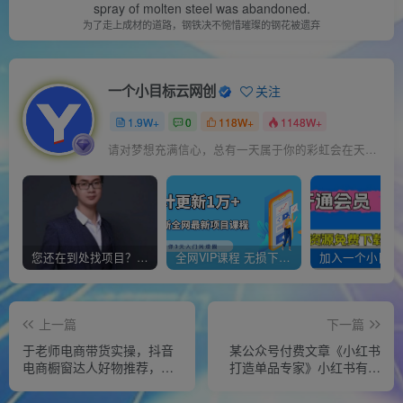
spray of molten steel was abandoned.
为了走上成材的道路，钢铁决不惋惜璀璨的钢花被遗弃
一个小目标云网创
关注
1.9W+
0
118W+
1148W+
请对梦想充满信心，总有一天属于你的彩虹会在天空微笑
您还在到处找项目？还在当韭菜？我靠经营“一个小目标网创商城”年入百W+，曾经我也负债累累!
全网VIP课程 无损下载~
上一篇
下一篇
于老师电商带货实操，抖音
某公众号付费文章《小红书
电商橱窗达人好物推荐，短
打造单品专家》小红书有很
视频带货实操小店随心推
多月销额到百万的单品
（80节完整）