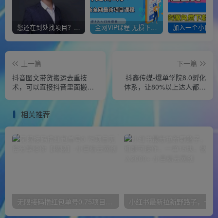
您还在到处找项目？还在当韭菜？我靠经营“一个小目标网创商城”年入百W+，曾经我也负债累累!
全网VIP课程 无损下载~
上一篇
下一篇
抖音图文带货搬运去重技
抖鑫传媒-爆单学院8.0孵化
术，可以直接抖音里面搬运
体系，让80%以上达人都能
图文
运营一个稳定变现的账号，
操作简单，一部手机就能做
相关推荐
无限接码撸红包单号0.75项目无偿分享给你【揭秘】
小红