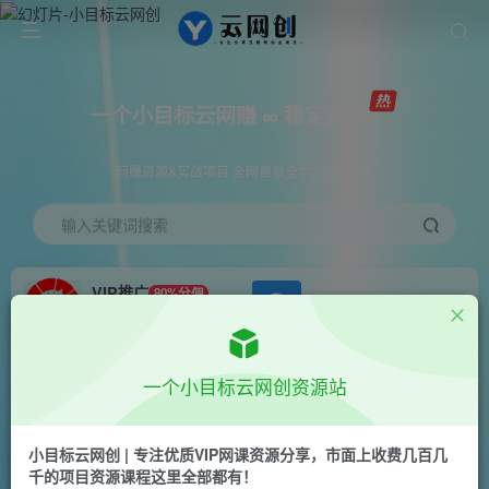
一个小目标云网赚 ∞ 稳定更新
网赚资源&实战项目 全网首发全年365天更新
输入关键词搜索
VIP推广
80%分佣
APP下载
GO
会员专属推广链接
首页
创业课程
会员免费
正文
一个小目标云网创资源站
制作聊天对话表情包新玩法，轻松上手，无脑搬
运。一部手机即可，轻松日入500+【揭秘】
小目标云网创 | 专注优质VIP网课资源分享，市面上收费几百几
千的项目资源课程这里全部都有！