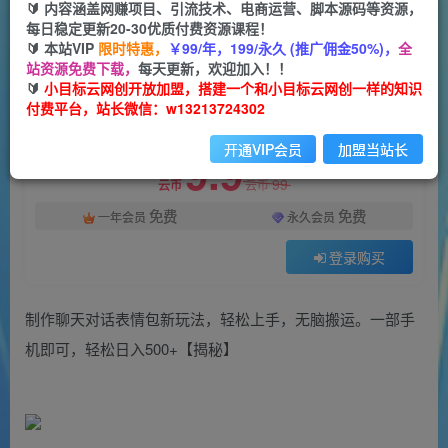
一个小目标云网创
🔰 内容涵盖网赚项目、引流技术、电商运营、脚本源码等资源，
关注
私信
2年前发布
每日稳定更新20-30优质付费资源课程！
🔰 本站VIP
限时特惠，
￥99/年，199/永久 (推广佣金50%)，
全
1924
80
站资源免费下载，
每天更新，欢迎加入！！
付费阅读
🔰
小目标云网创开放加盟，搭建一个和小目标云网创一样的知识
付费平台，站长微信：w13213724302
制作聊天对话表情包新玩法，轻松上手，无脑搬运。一部手机即可，轻松日入500+【揭秘】
此内容为付费阅读，请付费后查看
开通VIP会员
加盟当站长
9.9
99
云币
云币
免费
免费
一年会员
永久会员
登录购买
制作聊天对话表情包新玩法，轻松上手，无脑搬运。一部手
机即可，轻松日入500+【揭秘】