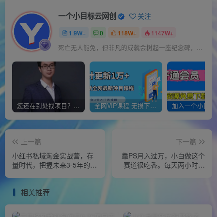
一个小目标云网创
关注
1.9W+
0
118W+
1147W+
死亡无人能免，但非凡的成就会树起一座纪念碑，它将一直立到太阳冷却之时
您还在到处找项目？还在当韭菜？我靠经营“一个小目标网创商城”年入百W+，曾经我也负债累累!
全网VIP课程 无损下载~
上一篇
下一篇
小红书私域淘金实战营，存
靠PS月入过万，小白做这个
量时代，把握未来3-5年的红
赛道很吃香。每天两小时，
利
简单轻松且暴利【揭秘】
相关推荐