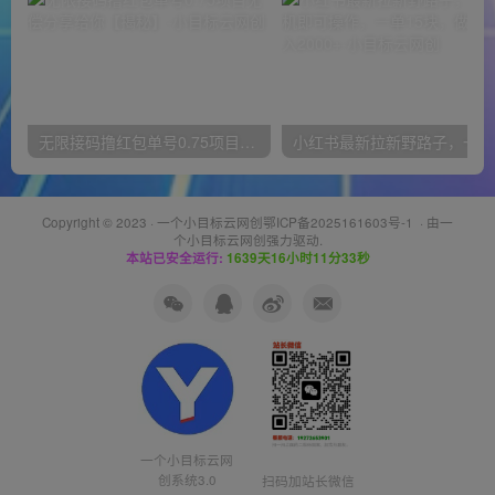
无限接码撸红包单号0.75项目无偿分享给你【揭秘】
小红
Copyright © 2023 ·
一个小目标云网创鄂ICP备2025161603号-1
· 由
一
个小目标云网创
强力驱动.
本站已安全运行:
1639天16小时11分33秒
一个小目标云网
创系统3.0
扫码加站长微信