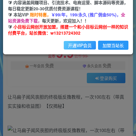
一个小目标云网创
🔰 内容涵盖网赚项目、引流技术、电商运营、脚本源码等资源，
关注
私信
2年前发布
每日稳定更新20-30优质付费资源课程！
🔰 本站VIP
限时特惠，
￥99/年，199/永久 (推广佣金50%)，
全
1034
143
站资源免费下载，
每天更新，欢迎加入！！
付费阅读
🔰
小目标云网创开放加盟，搭建一个和小目标云网创一样的知识
付费平台，站长微信：w13213724302
让马扁子闻风丧胆的终极版反撸教程，一次100左右（带真实实操和收益图）【仅揭秘】
此内容为付费阅读，请付费后查看
开通VIP会员
加盟当站长
9.9
99
云币
云币
免费
免费
一年会员
永久会员
登录购买
让马扁子闻风丧胆的终极版反撸教程，一次100左右（带真
实实操和收益图）【仅揭秘】