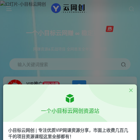
一个小目标云网赚 ∞ 稳定更新
网赚资源&实战项目 全网首发全年365天更新
输入关键词搜索
VIP推广
80%分佣
APP下载
GO
会员专属推广链接
首页
创业课程
会员免费
正文
一个小目标云网创资源站
让马扁子闻风丧胆的终极版反撸教程，一次100左
右（带真实实操和收益图）【仅揭秘】
小目标云网创 | 专注优质VIP网课资源分享，市面上收费几百几
千的项目资源课程这里全部都有！