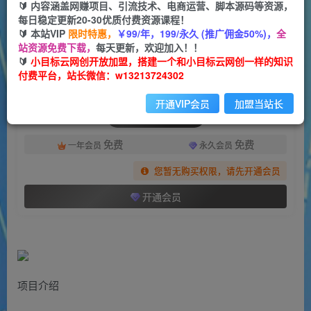
一个小目标云网创
🔰 内容涵盖网赚项目、引流技术、电商运营、脚本源码等资源，
关注
私信
2年前发布
每日稳定更新20-30优质付费资源课程！
🔰 本站VIP
限时特惠，
￥99/年，199/永久 (推广佣金50%)，
全
1080
124
站资源免费下载，
每天更新，欢迎加入！！
付费阅读
🔰
小目标云网创开放加盟，搭建一个和小目标云网创一样的知识
付费平台，站长微信：w13213724302
（7228期）爱奇艺中视频玩法，不用担心版权问题（详情教程+一万部素材）
此内容为付费阅读，请付费后查看
开通VIP会员
加盟当站长
会员专属资源
免费
免费
一年会员
永久会员
您暂无购买权限，请先开通会员
开通会员
项目介绍