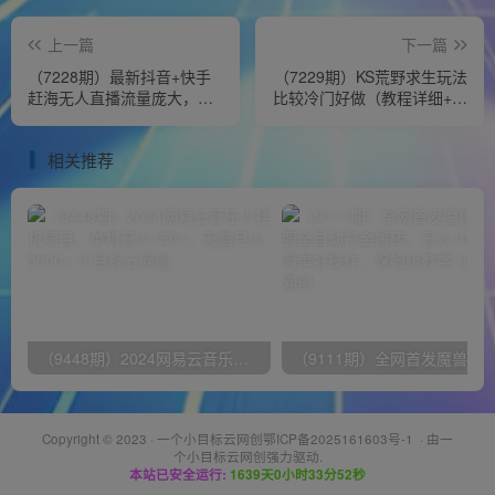
上一篇
下一篇
（7228期）最新抖音+快手
（7229期）KS荒野求生玩法
赶海无人直播流量庞大，效
比较冷门好做（教程详细+带
果出奇的好（教程+素材）
素材）
相关推荐
（9448期）2024网易云音乐人挂机项目，单机日入150+，无脑月入5000+
Copyright © 2023 ·
一个小目标云网创鄂ICP备2025161603号-1
· 由
一
个小目标云网创
强力驱动.
本站已安全运行:
1639天0小时33分52秒