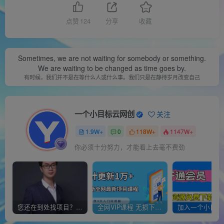
点赞
124
分享
收藏
Sometimes, we are not waiting for somebody or something.
We are waiting to be changed as time goes by.
有时候，我们并不是在等什么人或什么事。我们只是在静待岁月改变自己
一个小目标云网创
关注
1.9W+
0
118W+
1147W+
你必须十分努力，才能看上去毫不费劲
您还在到处找项目？还在当韭菜？我靠经营“一个小目标网创商城”年入百W+，曾经我也负债累累!
全网VIP课程 无损下载~