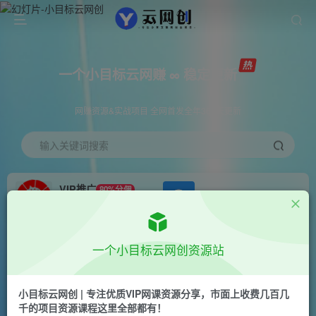
一个小目标云网赚 ∞ 稳定更新
网赚资源&实战项目 全网首发全年365天更新
输入关键词搜索
VIP推广
80%分佣
APP下载
GO
会员专属推广链接
首页
创业课程
会员专属
正文
一个小目标云网创资源站
（7228期）爱奇艺中视频玩法，不用担心版权问
题（详情教程+一万部素材）
小目标云网创 | 专注优质VIP网课资源分享，市面上收费几百几
千的项目资源课程这里全部都有！