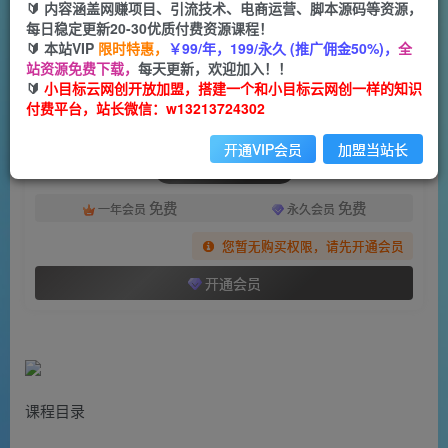
一个小目标云网创
🔰 内容涵盖网赚项目、引流技术、电商运营、脚本源码等资源，
关注
私信
2年前发布
每日稳定更新20-30优质付费资源课程！
🔰 本站VIP
限时特惠，
￥99/年，199/永久 (推广佣金50%)，
全
1500
95
站资源免费下载，
每天更新，欢迎加入！！
付费阅读
🔰
小目标云网创开放加盟，搭建一个和小目标云网创一样的知识
付费平台，站长微信：w13213724302
（7231期）视频号知识IP0-1起号直通车 平台差异一次讲透 入局分析打法指南 实战案例..
此内容为付费阅读，请付费后查看
开通VIP会员
加盟当站长
会员专属资源
免费
免费
一年会员
永久会员
您暂无购买权限，请先开通会员
开通会员
课程目录