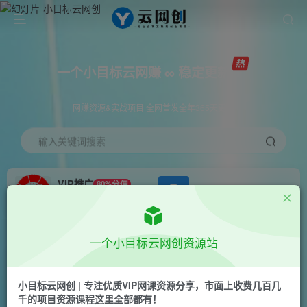
一个小目标云网赚 ∞ 稳定更新
网赚资源&实战项目 全网首发全年365天更新
输入关键词搜索
VIP推广
80%分佣
APP下载
GO
会员专属推广链接
首页
创业课程
会员专属
正文
一个小目标云网创资源站
（7231期）视频号知识IP0-1起号直通车 平台差异
一次讲透 入局分析打法指南 实战案例..
小目标云网创 | 专注优质VIP网课资源分享，市面上收费几百几
千的项目资源课程这里全部都有！