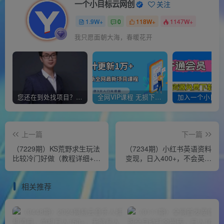
一个小目标云网创
关注
1.9W+
0
118W+
1147W+
我只愿面朝大海，春暖花开
您还在到处找项目？还在当韭菜？我靠经营“一个小目标网创商城”年入百W+，曾经我也负债累累!
全网VIP课程 无损下载~
上一篇
下一篇
（7229期）KS荒野求生玩法
（7234期）小红书英语资料
比较冷门好做（教程详细+带
变现，日入400+，不会英语
素材）
也能做，长期项目（附
2828G资料）
相关推荐