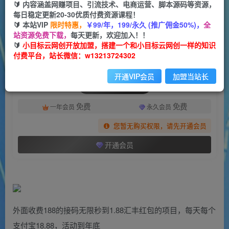
一个小目标云网创
🔰 内容涵盖网赚项目、引流技术、电商运营、脚本源码等资源，
关注
私信
2年前发布
每日稳定更新20-30优质付费资源课程！
🔰 本站VIP
限时特惠，
￥99/年，199/永久 (推广佣金50%)，
全
1981
177
站资源免费下载，
每天更新，欢迎加入！！
付费阅读
🔰
小目标云网创开放加盟，搭建一个和小目标云网创一样的知识
付费平台，站长微信：w13213724302
（7232期）外面收费188接码无限秒到1.88汇丰红包项目 每天每个支付宝18.88 活动到年底
此内容为付费阅读，请付费后查看
开通VIP会员
加盟当站长
会员专属资源
免费
免费
一年会员
永久会员
您暂无购买权限，请先开通会员
开通会员
外面收费188的接码无限秒到1.88汇丰红包的项目，每天每个
支付宝18.88，活动到年底