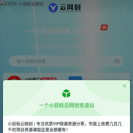
一个小目标云网赚 ∞ 稳定更新
网赚资源&实战项目 全网首发全年365天更新
输入关键词搜索
VIP推广
80%分佣
APP下载
GO
会员专属推广链接
首页
创业课程
会员专属
正文
一个小目标云网创资源站
（7232期）外面收费188接码无限秒到1.88汇丰红
包项目 每天每个支付宝18.88 活动到年底
小目标云网创 | 专注优质VIP网课资源分享，市面上收费几百几
千的项目资源课程这里全部都有！