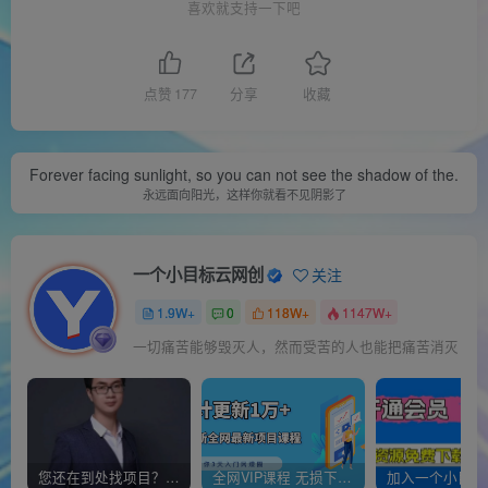
喜欢就支持一下吧
点赞
177
分享
收藏
Forever facing sunlight, so you can not see the shadow of the.
永远面向阳光，这样你就看不见阴影了
一个小目标云网创
关注
1.9W+
0
118W+
1147W+
一切痛苦能够毁灭人，然而受苦的人也能把痛苦消灭
您还在到处找项目？还在当韭菜？我靠经营“一个小目标网创商城”年入百W+，曾经我也负债累累!
全网VIP课程 无损下载~