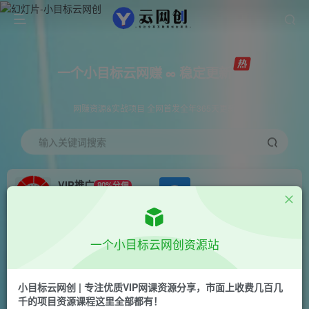
一个小目标云网赚 ∞ 稳定更新
网赚资源&实战项目 全网首发全年365天更新
输入关键词搜索
VIP推广
80%分佣
APP下载
GO
会员专属推广链接
首页
创业课程
会员免费
正文
一个小目标云网创资源站
交个朋友·视频号实操运营课，​3招让你冷启动成功
流量爆发，单场直播迅速打爆直播间
小目标云网创 | 专注优质VIP网课资源分享，市面上收费几百几
千的项目资源课程这里全部都有！