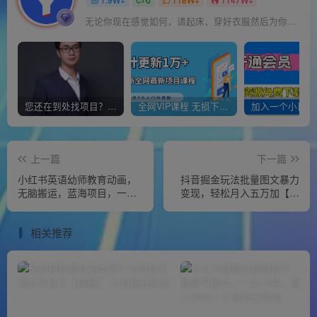
无论你现在感觉如何，请起床、穿好衣服然后为你的梦想而奋斗
您还在到处找项目？还在当韭菜？我靠经营“一个小目标网创商城”年入百W+，曾经我也负债累累!
全网VIP课程 无损下载~
上一篇
下一篇
小红书英语幼师教育动画，
抖音掘金玩法批量图文暴力
无脑搬运，蓝海项目，一部
变现，轻松月入五万加【揭
手机轻松日入500+【揭秘】
秘】
相关推荐