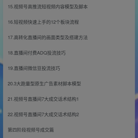
15.视频号高推流短视频内容模型及脚本
16.短视频快速上手的12个板块流程
17.高转化直播间的画面类型及搭建方法
18.直播间付费ADQ投流技巧
19.直播间微信豆投流技巧
20.3大跑量型原生广告素材脚本模型
21.视频号直播间7大成交话术结构1
22.视频号直播间7大成交话术结构2
第四阶段视频号成交篇