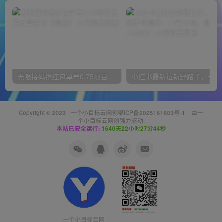
无限接码撸红包单号0.75项目无偿分享给你【揭秘】
小红
Copyright © 2023 ·
一个小目标云网创鄂ICP备2025161603号-1
· 由
一
个小目标云网创
强力驱动.
本站已安全运行:
1640天22小时27分44秒
一个小目标云网