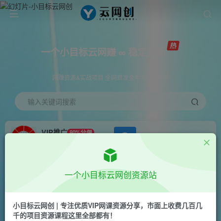
一个小目标云网赚 ∞ 稳定更新
网赚资源&实战项目 全网首发全年365天更新
输入关键词搜索
VIP推广
80%分佣
APP下载
GO
会员专属推广链接
首页
创业课程
会员免费
正文
一个小目标云网创资源站
短视频蓝海项目，美女车载U盘，轻松月入过万，
适合0基础小白【揭秘】
小目标云网创 | 专注优质VIP网课资源分享，市面上收费几百几
千的项目资源课程这里全部都有！