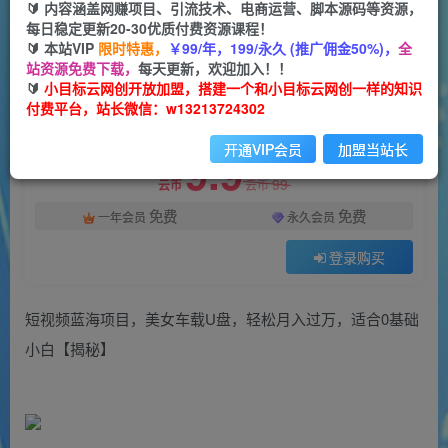
一个小目标云网创
🔰 内容涵盖网赚项目、引流技术、电商运营、脚本源码等资源，
关注
私信
2年前发布
每日稳定更新20-30优质付费资源课程！
🔰 本站VIP
限时特惠，
￥99/年，199/永久 (推广佣金50%)，
全
869
81
站资源免费下载，
每天更新，欢迎加入！！
付费阅读
🔰
小目标云网创开放加盟，搭建一个和小目标云网创一样的知识
付费平台，站长微信：w13213724302
短视频蓝海项目，美女车载U盘，轻松月入过万，适合0基础小白【揭秘】
此内容为付费阅读，请付费后查看
开通VIP会员
加盟当站长
9.9
99
云币
云币
免费
免费
一年会员
永久会员
登录购买
短视频蓝海项目，美女车载U盘，轻松月入过万，适合0基础
小白【揭秘】