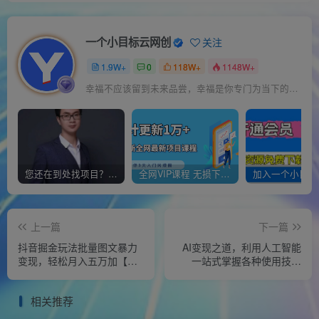
一个小目标云网创
关注
1.9W+
0
118W+
1148W+
幸福不应该留到未来品尝，幸福是你专门为当下的自己所准备的
您还在到处找项目？还在当韭菜？我靠经营“一个小目标网创商城”年入百W+，曾经我也负债累累!
全网VIP课程 无损下载~
上一篇
下一篇
抖音掘金玩法批量图文暴力
AI变现之道，利用人工智能
变现，轻松月入五万加【揭
一站式掌握各种使用技能
秘】
（图文版教程）
相关推荐