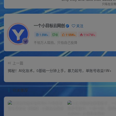
只有在日
一个小目标云网创
关注
1.9W+
0
118W+
1147W+
不怕万人阻挡，只怕自己投降
上一篇
揭秘！AI化妆术，0基础一分钟上手，暴力起号，单账号收益1W+
相关推荐