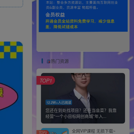
热门资源
TOP1
12.2W+人已阅读
您还在到处找项目？还在当韭菜？我靠
经营“一个小目标网创商城”年入...
全网VIP课程 无损下载~
TOP2