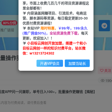
享，市面上收费几百几千的项目资源课程这
里全部都有！
🔰 内容涵盖网赚项目、引流技术、电商运
营、脚本源码等资源，每日稳定更新20-30
广
优质付费资源课程！
80%分佣
🔰 本站VIP
限时特惠，
￥99/年，199/永久
属推广链接
(推广佣金50%)，
全站资源免费下载，
每天
更新，欢迎加入！！
🔰
小目标云网创开放加盟，搭建一个和小
目标云网创一样的知识付费平台，站长微
信：w13213724302
批量操作更赚钱【揭秘】
开通VIP会员
加盟当站长
关注
190
百度APP问一问兼职，单号日入100+，批量操作更赚钱【揭秘】
此内容为付费阅读，请付费后查看