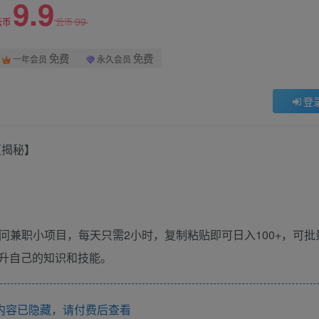
9.9
99
云币
云币
免费
免费
一年会员
永久会员
登
【揭秘】
问兼职小项目，每天只需2小时，复制粘贴即可日入100+，可批
升自己的知识和技能。
内容已隐藏，请付费后查看