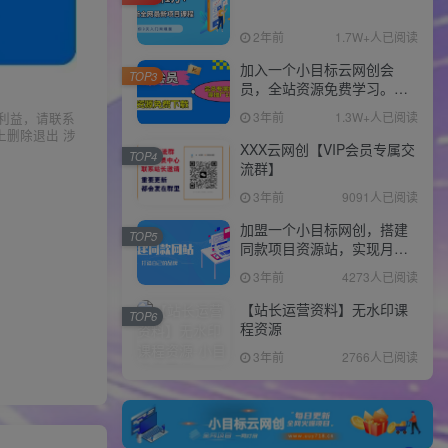
2年前
1.7W+人已阅读
加入一个小目标云网创会
TOP3
员，全站资源免费学习。更
可享受推广高达80%分佣！
3年前
1.3W+人已阅读
利益，请联系
上删除退出 涉
XXX云网创【VIP会员专属交
TOP4
流群】
3年前
9091人已阅读
加盟一个小目标网创，搭建
TOP5
同款项目资源站，实现月入
10w+！！
3年前
4273人已阅读
【站长运营资料】无水印课
TOP6
程资源
3年前
2766人已阅读