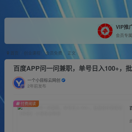
VIP推
会员专
首页
创业课程
会员免费
正文
百度APP问一问兼职，单号日入100+，
一个小目标云网创
2年前发布
付费阅读