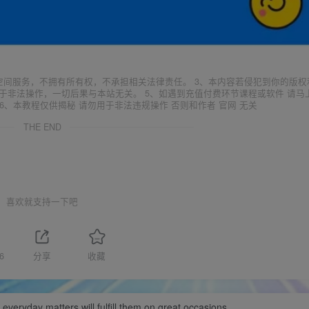
空间服务，不拥有所有权，不承担相关法律责任。 3、本内容若侵犯到你的版权
于非法操作，一切后果与本站无关。 5、如遇到充值付费环节课程或软件 请马
6、本教程仅供揭秘 请勿用于非法违规操作 否则和作者 官网 无关
THE END
喜欢就支持一下吧
6
分享
收藏
in everyday matters will fulfill them on great occasions.