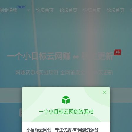
NEW
创业课程
论坛首页
论坛首页
论坛首页
论坛首页
一个小目标云网赚 ∞ 稳定更新
网赚资源&实战项目 全网首发全年365天更新
一个小目标云网创资源站
项目
引流
短视频
抖音
剪辑
小红书
小目标云网创 | 专注优质VIP网课资源分