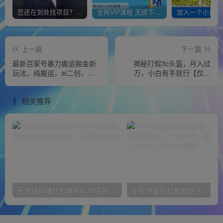
您还在到处找项目？还在当韭菜？我靠经营“一个小目标网创商城”年入百W+，曾经我也负债累累!
全网VIP课程 无损下载~
上一篇
下一篇
最新百家号暴力搬运掘金新
揭秘打假3c头盔，月入过
玩法，纯搬运，ai二创，简
万，小白有手就行【仅揭
单好上手，每天一小时日入
秘】
500-1000【揭秘】
相关推荐
无限接码撸红包单号0.75项目无偿分享给你【揭秘】
小红