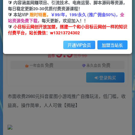
一个小目标云网创
🔰 内容涵盖网赚项目、引流技术、电商运营、脚本源码等资源，
关注
私信
2年前发布
每日稳定更新20-30优质付费资源课程！
🔰 本站VIP
限时特惠，
￥99/年，199/永久 (推广佣金50%)，
全
1662
136
站资源免费下载，
每天更新，欢迎加入！！
付费阅读
🔰
小目标云网创开放加盟，搭建一个和小目标云网创一样的知识
付费平台，站长微信：w13213724302
市面收费2980元抖音星图小游戏推广自撸玩法，低门槛，收益高，操作简单，人人可做【揭秘】
此内容为付费阅读，请付费后查看
开通VIP会员
加盟当站长
9.9
99
云币
云币
免费
免费
一年会员
永久会员
登录购买
市面收费2980元抖音星图小游戏推广自撸玩法，低门槛，收
益高，操作简单，人人可做【揭秘】