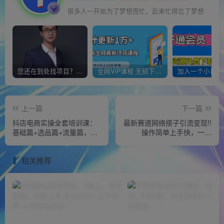
很多人一开始为了梦想而忙，后来忙得忘了梦想
您还在到处找项目？还在当韭菜？我靠经营“一个小目标网创商城”年入百W+，曾经我也负债累累!
全网VIP课程 无损下载~
上一篇
下一篇
抖店电商实操全套培训课：
最新赛道网络搭子引流变现!!
基础篇+选品篇+流量篇，从
操作简单上手快，一天
入门到爆款打造
300+，小白专属
相关推荐