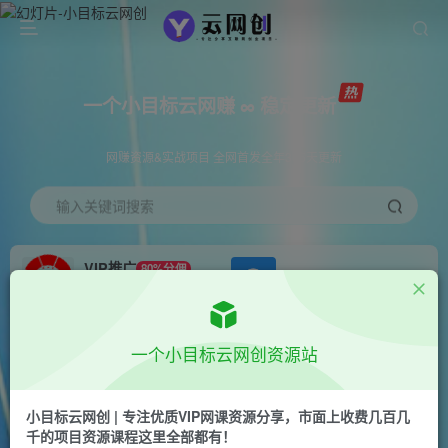
一个小目标云网赚 ∞ 稳定更新
网赚资源&实战项目 全网首发全年365天更新
输入关键词搜索
VIP推广
80%分佣
APP下载
GO
会员专属推广链接
首页
创业课程
VIP免费
正文
一个小目标云网创资源站
支付宝无人直播3.0玩法项目，每天躺赚200+，保
姆级教程！
小目标云网创 | 专注优质VIP网课资源分享，市面上收费几百几
千的项目资源课程这里全部都有！