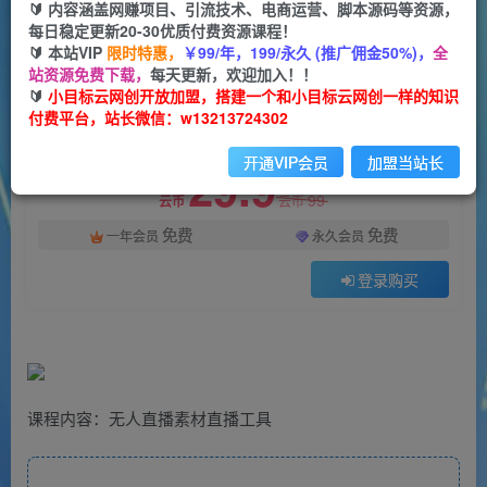
一个小目标云网创
🔰 内容涵盖网赚项目、引流技术、电商运营、脚本源码等资源，
关注
私信
8个月前更新
每日稳定更新20-30优质付费资源课程！
🔰 本站VIP
限时特惠，
￥99/年，199/永久 (推广佣金50%)，
全
1992
67
站资源免费下载，
每天更新，欢迎加入！！
付费阅读
🔰
小目标云网创开放加盟，搭建一个和小目标云网创一样的知识
付费平台，站长微信：w13213724302
支付宝无人直播3.0玩法项目，每天躺赚200+，保姆级教程！
此内容为付费阅读，请付费后查看
开通VIP会员
加盟当站长
29.9
99
云币
云币
免费
免费
一年会员
永久会员
登录购买
课程内容：无人直播素材直播工具