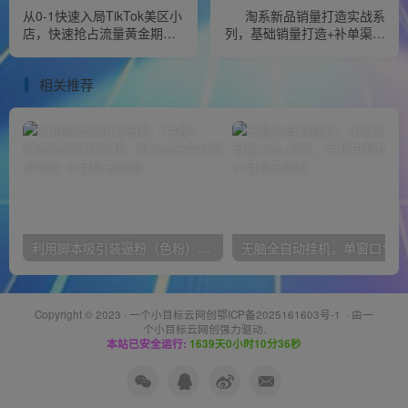
从0-1快速入局TikTok美区小
淘系新品销量打造实战系
店，快速抢占流量黄金期，
列，基础销量打造+补单渠道
日出千单（9节课）
分析（共8节课）
相关推荐
利用脚本吸引装逼粉（色粉），打造知识付费系统，附388元美女写真项目
无脑全自动挂机，单窗口
Copyright © 2023 ·
一个小目标云网创鄂ICP备2025161603号-1
· 由
一
个小目标云网创
强力驱动.
本站已安全运行:
1639天0小时10分36秒