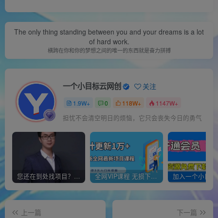
The only thing standing between you and your dreams is a lot
of hard work.
横跨在你和你的梦想之间的唯一的东西就是奋力拼搏
一个小目标云网创
关注
1.9W+
0
118W+
1147W+
担忧不会清空明日的烦恼，它只会丧失今日的勇气
您还在到处找项目？还在当韭菜？我靠经营“一个小目标网创商城”年入百W+，曾经我也负债累累!
全网VIP课程 无损下载~
上一篇
下一篇