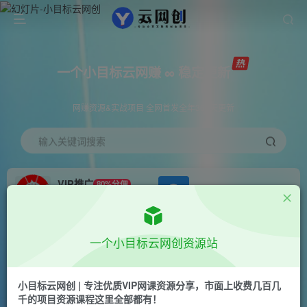
一个小目标云网赚 ∞ 稳定更新
网赚资源&实战项目 全网首发全年365天更新
输入关键词搜索
VIP推广
80%分佣
APP下载
GO
会员专属推广链接
首页
会员免费
正文
一个小目标云网创资源站
拼多多全店动销玩法【新课】，告别亏损从全店动
销开始（4节视频课）
小目标云网创 | 专注优质VIP网课资源分享，市面上收费几百几
千的项目资源课程这里全部都有！