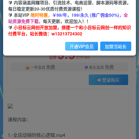
一个小目标云网创
🔰 内容涵盖网赚项目、引流技术、电商运营、脚本源码等资源，
关注
私信
2年前发布
每日稳定更新20-30优质付费资源课程！
🔰 本站VIP
限时特惠，
￥99/年，199/永久 (推广佣金50%)，
全
1016
143
站资源免费下载，
每天更新，欢迎加入！！
付费阅读
🔰
小目标云网创开放加盟，搭建一个和小目标云网创一样的知识
付费平台，站长微信：w13213724302
拼多多全店动销玩法【新课】，告别亏损从全店动销开始（4节视频课）
此内容为付费阅读，请付费后查看
开通VIP会员
加盟当站长
9.9
99
云币
云币
免费
免费
一年会员
永久会员
登录购买
课程内容：
1.-全店动销的核心逻辑.mp4