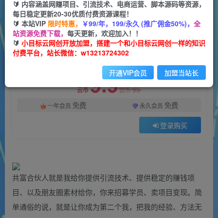
一个小目标云网创
🔰 内容涵盖网赚项目、引流技术、电商运营、脚本源码等资源，
关注
私信
2年前更新
每日稳定更新20-30优质付费资源课程！
🔰 本站VIP
限时特惠，
￥99/年，199/永久 (推广佣金50%)，
全
1559
113
站资源免费下载，
每天更新，欢迎加入！！
付费阅读
🔰
小目标云网创开放加盟，搭建一个和小目标云网创一样的知识
付费平台，站长微信：w13213724302
互联网项目天花板，逆风翻盘的秘籍，抓住机遇，年入百万
此内容为付费阅读，请付费后查看
开通VIP会员
加盟当站长
9.9
99
云币
云币
免费
免费
一年会员
永久会员
登录购买
共富合伙人就是我给你提供引流技术、提供稳定的赚钱项
目、以及朋友圈素材给你，你来招募学员、卖项目变现。简
单通俗的说，就是让你成为第二个我，把我的经验、方法无