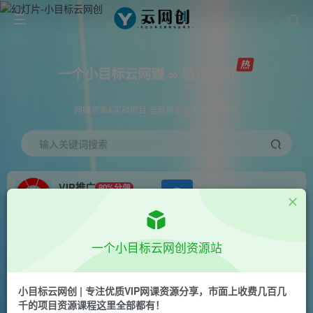
一个小目标云网赚 ∞ 稳定更新
网赚资源&实战项目 全网首发全年365天更新
输入关键词搜索
VIP推广
80%分佣
APP下载
GO
会员专属推广链接
首页
会员免费
正文
一个小目标云网创资源站
互联网项目天花板，逆风翻盘的秘籍，抓住机遇，
年入百万
小目标云网创 | 专注优质VIP网课资源分享，市面上收费几百几
千的项目资源课程这里全部都有！