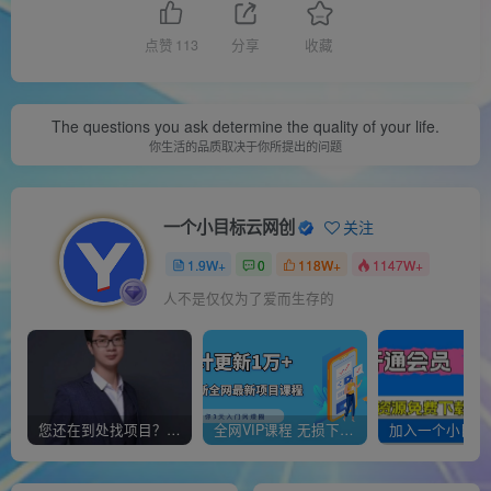
点赞
113
分享
收藏
The questions you ask determine the quality of your life.
你生活的品质取决于你所提出的问题
一个小目标云网创
关注
1.9W+
0
118W+
1147W+
人不是仅仅为了爱而生存的
您还在到处找项目？还在当韭菜？我靠经营“一个小目标网创商城”年入百W+，曾经我也负债累累!
全网VIP课程 无损下载~