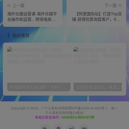
上一篇
下一篇
海外社媒运营课-海外社媒平
【阿里国际站】打造Top店
台操作和运营、跨境电商基
铺-获得优质询盘客户，95%
础实操知识，理论+演练全流
的讲师不说的运营技巧
程
相关推荐
利用脚本吸引装逼粉（色粉），打造知识付费系统，附388元美女写真项目
无脑全自动挂机，单窗口
Copyright © 2023 ·
一个小目标云网创鄂ICP备2025161603号-1
· 由
一
个小目标云网创
强力驱动.
本站已安全运行:
1639天9小时50分7秒