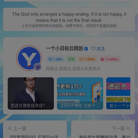
The God only arranges a happy ending. If it is not happy, it
means that it is not the final result.
上天只会安排的快乐的结局。如果不快乐，说明还不是最后结局
一个小目标云网创
关注
1.9W+
0
118W+
1148W+
我输过,我败过,但我从未放弃过
您还在到处找项目？还在当韭菜？我靠经营“一个小目标网创商城”年入百W+，曾经我也负债累累!
全网VIP课程 无损下载~
上一篇
下一篇
【阿里国际站】打造Top店
海外美女跳舞转动漫，暴力