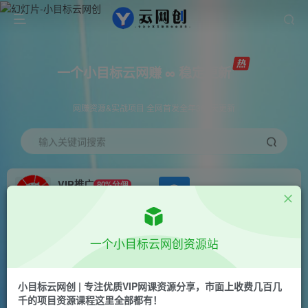
一个小目标云网赚 ∞ 稳定更新
网赚资源&实战项目 全网首发全年365天更新
输入关键词搜索
VIP推广
80%分佣
APP下载
GO
会员专属推广链接
首页
会员免费
正文
一个小目标云网创资源站
今日头条最新玩法全网首发，无脑复制粘贴 每天2
小时月入5000+，非常适合新手小白
小目标云网创 | 专注优质VIP网课资源分享，市面上收费几百几
千的项目资源课程这里全部都有！