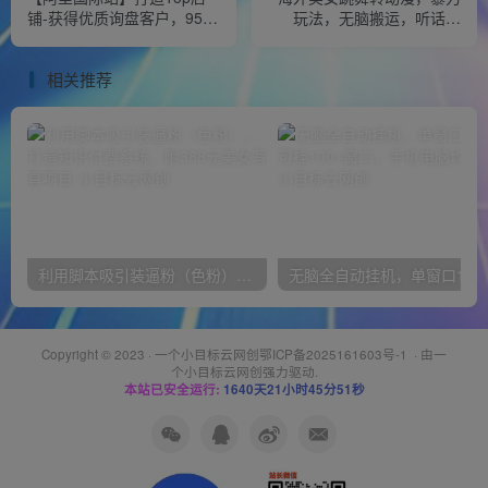
铺-获得优质询盘客户，95%
玩法，无脑搬运，听话照
的讲师不说的运营技巧
做，月入2万+【原创新玩
法】
相关推荐
利用脚本吸引装逼粉（色粉），打造知识付费系统，附388元美女写真项目
无脑全自动挂机，单窗口
Copyright © 2023 ·
一个小目标云网创鄂ICP备2025161603号-1
· 由
一
个小目标云网创
强力驱动.
本站已安全运行:
1640天21小时45分51秒