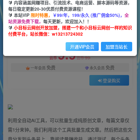
一个小目标云网创
🔰 内容涵盖网赚项目、引流技术、电商运营、脚本源码等资源，
关注
私信
2年前更新
每日稳定更新20-30优质付费资源课程！
🔰 本站VIP
限时特惠，
￥99/年，199/永久 (推广佣金50%)，
全
1483
122
站资源免费下载，
每天更新，欢迎加入！！
付费阅读
🔰
小目标云网创开放加盟，搭建一个和小目标云网创一样的知识
付费平台，站长微信：w13213724302
今日头条最新玩法全网首发，无脑复制粘贴 每天2小时月入5000+，非常适合新手小白
此内容为付费阅读，请付费后查看
开通VIP会员
加盟当站长
9.9
99
云币
云币
免费
免费
一年会员
永久会员
登录购买
利用全自动AI工具，可以批量生成纯原创文章，每篇文章仅
需1分来钟。我们利用这个工具批量生成文章。然后把这些文
章分发到头条号上，靠阅读量赚收益。通过测试，每个头条