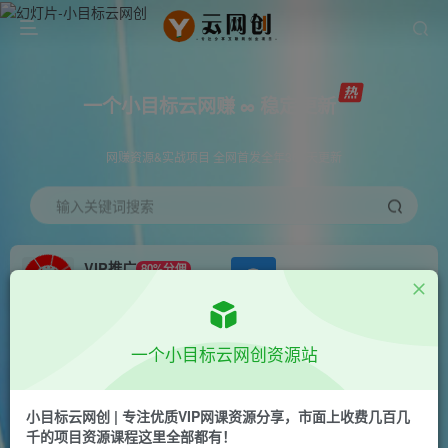
一个小目标云网赚 ∞ 稳定更新
网赚资源&实战项目 全网首发全年365天更新
输入关键词搜索
VIP推广
80%分佣
APP下载
GO
会员专属推广链接
首页
会员免费
正文
一个小目标云网创资源站
微信小程序保赚项目，日均收益100~500+，独家
变现，可软件运营
小目标云网创 | 专注优质VIP网课资源分享，市面上收费几百几
千的项目资源课程这里全部都有！