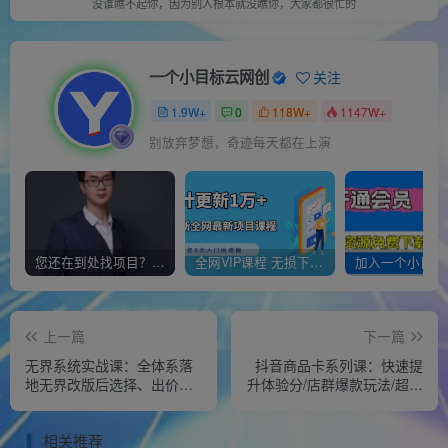
没谁瞧不起你，因为别人根本就没瞧你，大家都很忙的
一个小目标云网创
关注
1.9W+
0
118W+
1147W+
别放弃梦想，奇迹每天都在上演
您还在到处找项目？还在当韭菜？我靠经营“一个小目标网创商城”年入百W+，曾经我也负债累累!
全网VIP课程 无损下载~
上一篇
下一篇
无界系统实战课：全体系落
抖音商品卡系列课：快速提
地无界改版后选择、出价、
升体验分/店群爆款玩法/超级
高投产做付费引流-38节
爆款玩法
相关推荐