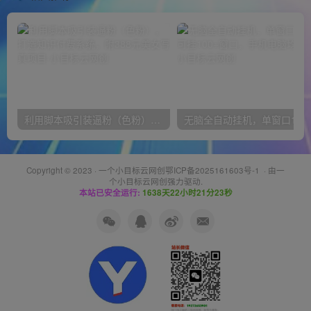
利用脚本吸引装逼粉（色粉），打造知识付费系统，附388元美女写真项目
无脑全自动挂机，单窗口
Copyright © 2023 ·
一个小目标云网创鄂ICP备2025161603号-1
· 由
一
个小目标云网创
强力驱动.
本站已安全运行:
1638天22小时21分23秒