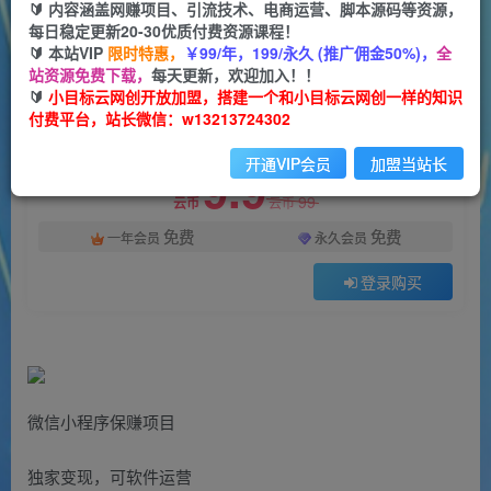
一个小目标云网创
🔰 内容涵盖网赚项目、引流技术、电商运营、脚本源码等资源，
关注
私信
2年前更新
每日稳定更新20-30优质付费资源课程！
🔰 本站VIP
限时特惠，
￥99/年，199/永久 (推广佣金50%)，
全
1161
160
站资源免费下载，
每天更新，欢迎加入！！
付费阅读
🔰
小目标云网创开放加盟，搭建一个和小目标云网创一样的知识
付费平台，站长微信：w13213724302
微信小程序保赚项目，日均收益100~500+，独家变现，可软件运营
此内容为付费阅读，请付费后查看
开通VIP会员
加盟当站长
9.9
99
云币
云币
免费
免费
一年会员
永久会员
登录购买
微信小程序保赚项目
独家变现，可软件运营