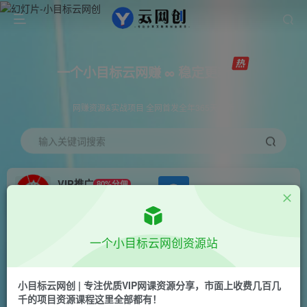
一个小目标云网赚 ∞ 稳定更新
网赚资源&实战项目 全网首发全年365天更新
输入关键词搜索
VIP推广
80%分佣
APP下载
GO
会员专属推广链接
首页
创业课程
会员免费
正文
一个小目标云网创资源站
Google Ads基础入门保姆级教程，​系统拆解广告
形式，关键词的商业认知，谷歌广告结构
小目标云网创 | 专注优质VIP网课资源分享，市面上收费几百几
千的项目资源课程这里全部都有！