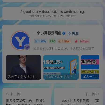
A good idea without action is worth nothing.
如果没有切实执行，再好的点子也是徒劳
一个小目标云网创
关注
1.9W+
0
118W+
1148W+
如果我们相信明天会更好，今天就能承受艰辛
您还在到处找项目？还在当韭菜？我靠经营“一个小目标网创商城”年入百W+，曾经我也负债累累!
全网VIP课程 无损下载~
上一篇
下一篇
拼多多无货源电商，原创实
2024拼多多系列课，【基