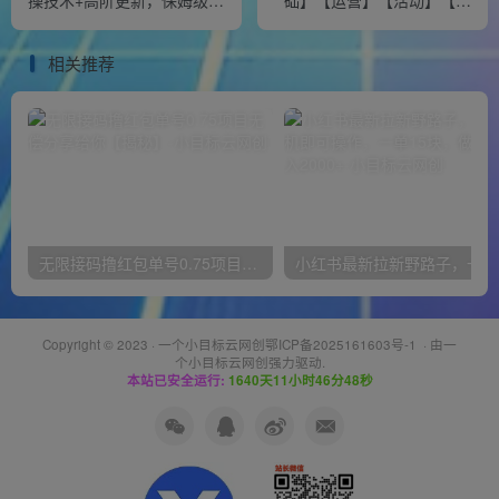
操技术+高阶更新，保姆级教
础】【运营】【活动】【推
程
广】【玩法】5大模块
相关推荐
无限接码撸红包单号0.75项目无偿分享给你【揭秘】
小红
Copyright © 2023 ·
一个小目标云网创鄂ICP备2025161603号-1
· 由
一
个小目标云网创
强力驱动.
本站已安全运行:
1640天11小时46分48秒