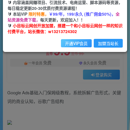
一个小目标云网创
🔰 内容涵盖网赚项目、引流技术、电商运营、脚本源码等资源，
关注
私信
2年前发布
每日稳定更新20-30优质付费资源课程！
🔰 本站VIP
限时特惠，
￥99/年，199/永久 (推广佣金50%)，
全
1399
52
站资源免费下载，
每天更新，欢迎加入！！
付费阅读
🔰
小目标云网创开放加盟，搭建一个和小目标云网创一样的知识
付费平台，站长微信：w13213724302
Google Ads基础入门保姆级教程，​系统拆解广告形式，关键词的商业认知，谷歌广告结构
此内容为付费阅读，请付费后查看
开通VIP会员
加盟当站长
9.9
99
云币
云币
免费
免费
一年会员
永久会员
登录购买
Google Ads基础入门保姆级教程，​系统拆解广告形式，关键
词的商业认知，谷歌广告结构