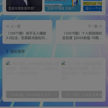
您还在到处找项目？还在当韭菜？我靠经营“一个小目标网创商城”年入百W+，曾经我也负债累累!
全网VIP课程 无损下载~
上一篇
下一篇
（10077期）快手无人播剧
（10079期）个人短视频的
3.0玩法，完美解决版权问
变现课【2024新版-78期】
题，实现24小时轻松躺赚日
手把手带你做好自媒体变现
入5000+
（61节课）
相关推荐
（9448期）2024网易云音乐人挂机项目，单机日入150+，无脑月入5000+