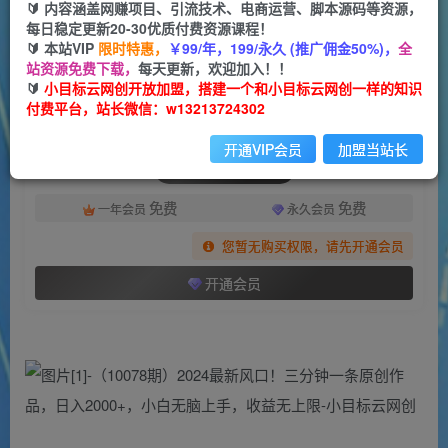
一个小目标云网创
🔰 内容涵盖网赚项目、引流技术、电商运营、脚本源码等资源，
关注
私信
2年前发布
每日稳定更新20-30优质付费资源课程！
🔰 本站VIP
限时特惠，
￥99/年，199/永久 (推广佣金50%)，
全
1118
192
站资源免费下载，
每天更新，欢迎加入！！
付费阅读
🔰
小目标云网创开放加盟，搭建一个和小目标云网创一样的知识
付费平台，站长微信：w13213724302
（10078期）2024最新风口！三分钟一条原创作品，日入2000+，小白无脑上手，收益无上限
此内容为付费阅读，请付费后查看
开通VIP会员
加盟当站长
会员专属资源
免费
免费
一年会员
永久会员
您暂无购买权限，请先开通会员
开通会员