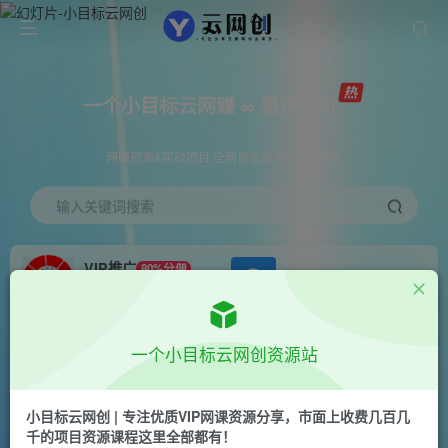
一个小目标云网赚 ∞ 稳定更新
网赚资源&实战项目 全网首发全年365天更新
输入关键词搜索
VIP推广
80%分佣
APP下载
GO
会员专属推广链接
首页
创业课程
会员专属
正文
一个小目标云网创资源站
（10078期）2024最新风口！三分钟一条原创作
品，日入2000+，小白无脑上手，收益无上限
小目标云网创 | 专注优质VIP网课资源分享，市面上收费几百几
千的项目资源课程这里全部都有！