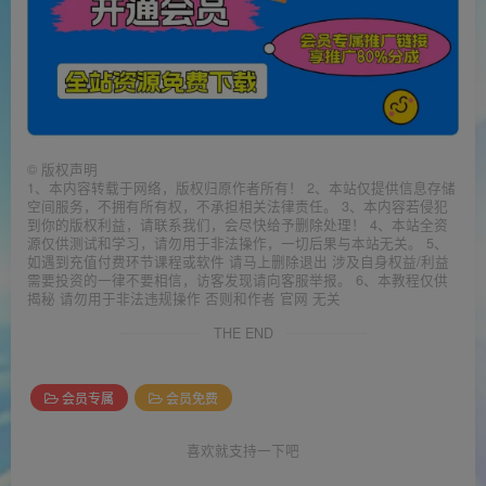
©
版权声明
1、本内容转载于网络，版权归原作者所有！ 2、本站仅提供信息存储
空间服务，不拥有所有权，不承担相关法律责任。 3、本内容若侵犯
到你的版权利益，请联系我们，会尽快给予删除处理！ 4、本站全资
源仅供测试和学习，请勿用于非法操作，一切后果与本站无关。 5、
如遇到充值付费环节课程或软件 请马上删除退出 涉及自身权益/利益
需要投资的一律不要相信，访客发现请向客服举报。 6、本教程仅供
揭秘 请勿用于非法违规操作 否则和作者 官网 无关
THE END
会员专属
会员免费
喜欢就支持一下吧