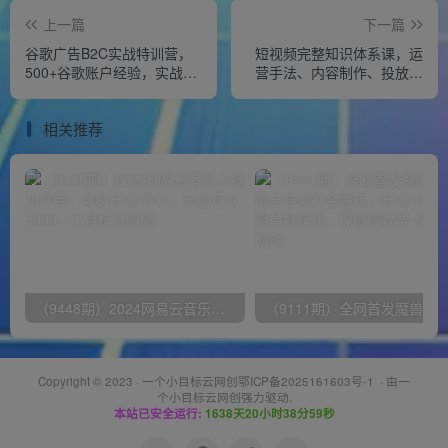
上一篇
下一篇
谷歌广告B2C实战特训营，
短视频完整知识体系课，运
500+谷歌账户经验，实战演
营手法、内容制作、投放技
示从0-1搭建广告账户
巧项目玩法（48节课）
相关推荐
（9448期）2024网易云音乐人挂机项目，单机日入150+，无脑月入5000+
Copyright © 2023 ·
一个小目标云网创鄂ICP备2025161603号-1
· 由
一
个小目标云网创
强力驱动.
本站已安全运行:
1638天20小时38分59秒