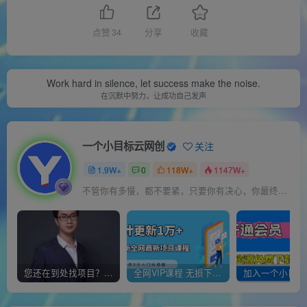
点赞
34
分享
收藏
Work hard in silence, let success make the noise.
在沉默中努力，让成功自己发声
一个小目标云网创
关注
1.9W+
0
118W+
1147W+
不管你有多慢，都不要紧，只要你有决心，你最终都会到达想去的地方
您还在到处找项目？还在当韭菜？我靠经营“一个小目标网创商城”年入百W+，曾经我也负债累累!
全网VIP课程 无损下载~