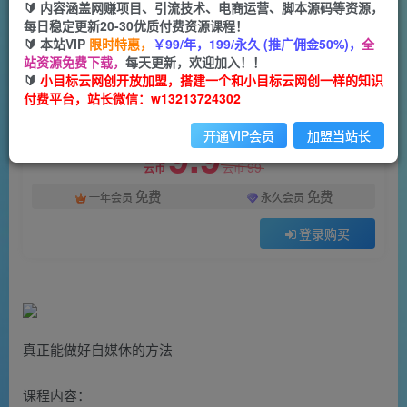
一个小目标云网创
🔰 内容涵盖网赚项目、引流技术、电商运营、脚本源码等资源，
关注
私信
2年前更新
每日稳定更新20-30优质付费资源课程！
🔰 本站VIP
限时特惠，
￥99/年，199/永久 (推广佣金50%)，
全
1275
34
站资源免费下载，
每天更新，欢迎加入！！
付费阅读
🔰
小目标云网创开放加盟，搭建一个和小目标云网创一样的知识
付费平台，站长微信：w13213724302
利用公式制作内容和理解数据课：摒弃学习时间，一套公式解决一个问题（31节）
此内容为付费阅读，请付费后查看
开通VIP会员
加盟当站长
9.9
99
云币
云币
免费
免费
一年会员
永久会员
登录购买
真正能做好自媒休的方法
课程内容：