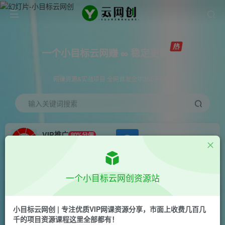
一个小目标云网赚 ∞ 稳定更新
网赚资源&实战项目 全网首发全年365天更新
输入关键词搜索
VIP推广
80%分佣
APP下载
GO
会员专属推广链接
首页
创业课程
会员专属
正文
一个小目标云网创资源站
利用公式制作内容和理解数据课：摒弃学习时间，
一套公式解决一个问题（31节）
小目标云网创 | 专注优质VIP网课资源分享，市面上收费几百几
千的项目资源课程这里全部都有！