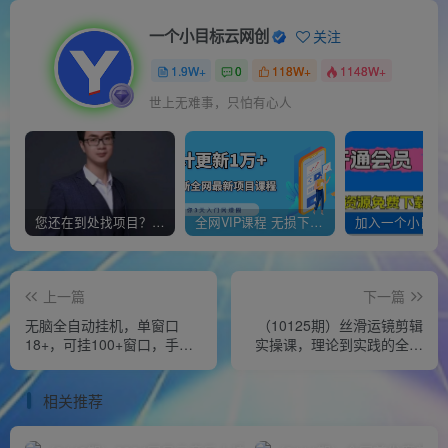
一个小目标云网创
关注
1.9W+
0
118W+
1148W+
世上无难事，只怕有心人
您还在到处找项目？还在当韭菜？我靠经营“一个小目标网创商城”年入百W+，曾经我也负债累累!
全网VIP课程 无损下载~
上一篇
下一篇
无脑全自动挂机，单窗口
（10125期）丝滑运镜剪辑
18+，可挂100+窗口，手机
实操课，理论到实践的全方
电脑均可操作
位讲解（24节课）
相关推荐