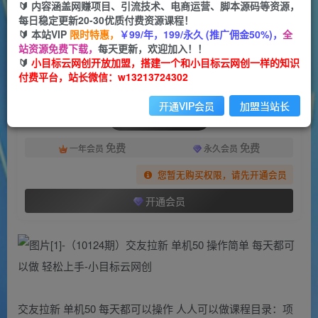
一个小目标云网创
🔰 内容涵盖网赚项目、引流技术、电商运营、脚本源码等资源，
关注
私信
2年前更新
每日稳定更新20-30优质付费资源课程！
🔰 本站VIP
限时特惠，
￥99/年，199/永久 (推广佣金50%)，
全
1345
158
站资源免费下载，
每天更新，欢迎加入！！
付费阅读
🔰
小目标云网创开放加盟，搭建一个和小目标云网创一样的知识
付费平台，站长微信：w13213724302
（10124期）交友拉新 单机50 操作简单 每天都可以做 轻松上手
此内容为付费阅读，请付费后查看
开通VIP会员
加盟当站长
会员专属资源
免费
免费
一年会员
永久会员
您暂无购买权限，请先开通会员
开通会员
交友拉新 单机50 每天都可以操作 人人可以做课程目录：项