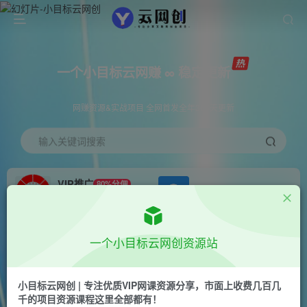
一个小目标云网赚 ∞ 稳定更新
网赚资源&实战项目 全网首发全年365天更新
输入关键词搜索
VIP推广
80%分佣
APP下载
GO
会员专属推广链接
首页
创业课程
会员专属
正文
一个小目标云网创资源站
（10124期）交友拉新 单机50 操作简单 每天都可
以做 轻松上手
小目标云网创 | 专注优质VIP网课资源分享，市面上收费几百几
千的项目资源课程这里全部都有！