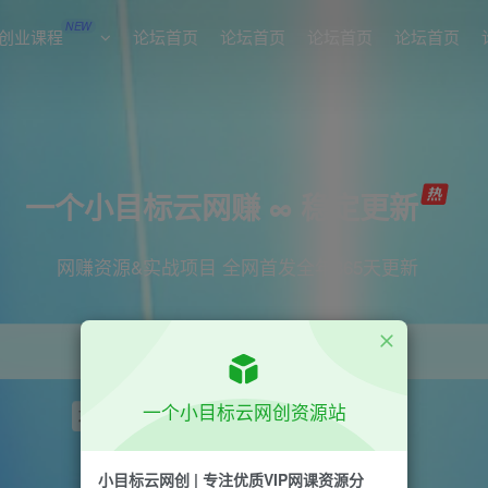
NEW
创业课程
论坛首页
论坛首页
论坛首页
论坛首页
一个小目标云网赚 ∞ 稳定更新
网赚资源&实战项目 全网首发全年365天更新
一个小目标云网创资源站
项目
引流
短视频
抖音
剪辑
小红书
小目标云网创 | 专注优质VIP网课资源分