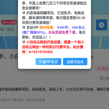
享，市面上收费几百几千的项目资源课程这
里全部都有！
🔰 内容涵盖网赚项目、引流技术、电商运
营、脚本源码等资源，每日稳定更新20-30
广
优质付费资源课程！
80%分佣
🔰 本站VIP
限时特惠，
￥99/年，199/永久
属推广链接
(推广佣金50%)，
全站资源免费下载，
每天
更新，欢迎加入！！
🔰
小目标云网创开放加盟，搭建一个和小
目标云网创一样的知识付费平台，站长微
信：w13213724302
，小白当天即可出单，兼职日赚1000+
开通VIP会员
加盟当站长
关注
10
海外版闲鱼搬砖项目，全网首发，容易上手，小白当天即可出单，兼职日赚1
此内容为付费阅读，请付费后查看