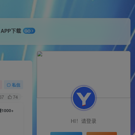
APP下载
GO
私信
67
74
000+
HI！请登录