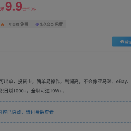
9.9
99
云币
云币
免费
免费
一年会员
永久会员
登
单，投资少，简单易操作，利润高，不会像亚马逊、eBay、La
赚1000+，全职可达10W+，
内容已隐藏，请付费后查看