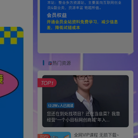
热门资源
TOP1
12.2W+人已阅读
您还在到处找项目？还在当韭菜？我靠
经营“一个小目标网创商城”年入...
全网VIP课程 无损下载~
TOP2