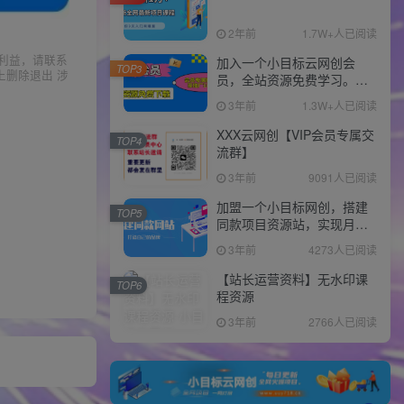
2年前
1.7W+人已阅读
利益，请联系
加入一个小目标云网创会
TOP3
上删除退出 涉
员，全站资源免费学习。更
可享受推广高达80%分佣！
3年前
1.3W+人已阅读
XXX云网创【VIP会员专属交
TOP4
流群】
3年前
9091人已阅读
加盟一个小目标网创，搭建
TOP5
同款项目资源站，实现月入
10w+！！
3年前
4273人已阅读
【站长运营资料】无水印课
TOP6
程资源
3年前
2766人已阅读