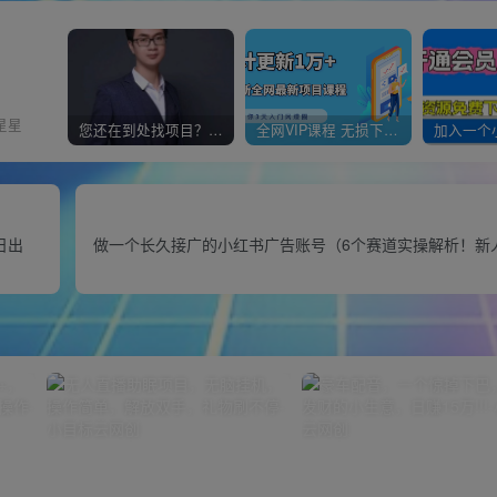
星星
您还在到处找项目？还在当韭菜？我靠经营“一个小目标网创商城”年入百W+，曾经我也负债累累!
全网VIP课程 无损下载~
日出
做一个长久接广的小红书广告账号（6个赛道实操解析！新