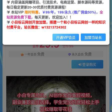
一个小目标云网创
🔰 内容涵盖网赚项目、引流技术、电商运营、脚本源码等资源，
关注
私信
8个月前更新
每日稳定更新20-30优质付费资源课程！
🔰 本站VIP
限时特惠，
￥99/年，199/永久 (推广佣金50%)，
全
877
29
站资源免费下载，
每天更新，欢迎加入！！
付费阅读
🔰
小目标云网创开放加盟，搭建一个和小目标云网创一样的知识
付费平台，站长微信：w13213724302
（10225期）小白专属，AI创作灵异故事短视频，副业兼职最佳选择，学生党宝妈党轻松…
此内容为付费阅读，请付费后查看
开通VIP会员
加盟当站长
29.9
限时特惠
99
云币
云币
免费
免费
一年会员
永久会员
登录购买