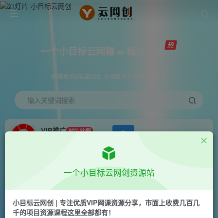
一个小目标云网赚 ∞ 稳定更新
网赚资源&实战项目 全网首发全年365天更新
输入关键词搜索
VIP推广
80%分佣
APP下载
GO
会员专属推广链接
首页
创业课程
会员专属
正文
一个小目标云网创资源站
（10225期）小白专属，AI创作灵异故事短视频，
副业兼职最佳选择，学生党宝妈党轻松…
小目标云网创 | 专注优质VIP网课资源分享，市面上收费几百几
千的项目资源课程这里全部都有！