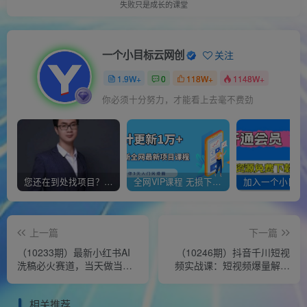
失败只是成长的课堂
一个小目标云网创
关注
1.9W+
0
118W+
1148W+
你必须十分努力，才能看上去毫不费劲
您还在到处找项目？还在当韭菜？我靠经营“一个小目标网创商城”年入百W+，曾经我也负债累累!
全网VIP课程 无损下载~
上一篇
下一篇
（10233期）最新小红书AI
（10246期）抖音千川短视
洗稿必火赛道，当天做当天
频实战课：短视频爆量解决
上手 作品制作仅需1分钟，
方案，三个月成交额千万
日入1000+
（41节课）
相关推荐