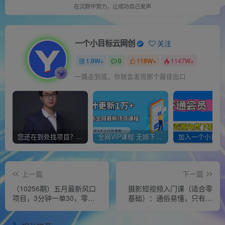
在沉默中努力，让成功自己发声
一个小目标云网创
关注
1.9W+
0
118W+
1147W+
一路走到底，你就会发现那个最佳出口
您还在到处找项目？还在当韭菜？我靠经营“一个小目标网创商城”年入百W+，曾经我也负债累累!
全网VIP课程 无损下载~
上一篇
下一篇
（10256期）五月最新风口
摄影短视频入门课（适合零
项目，3分钟一单30，零成
基础）：通俗易懂，只有干
本，无脑操作
货（11节课）