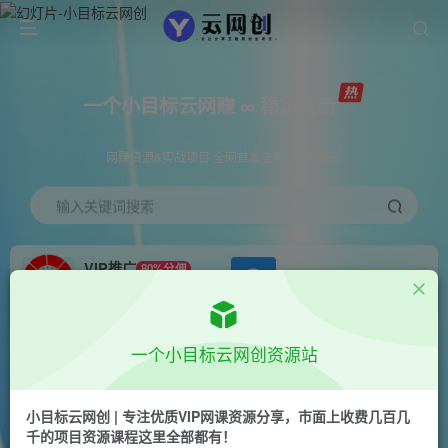
一个小目标云网赚 ∞ 稳定更新
网赚资源&实战项目 全网首发全年365天更新
输入关键词搜索
VIP推广
80%分佣
APP下载
GO
会员专属推广链接
首页
创业课程
会员专属
正文
一个小目标云网创资源站
（10257期）超简单图文项目！小白也能月入五位
数
小目标云网创 | 专注优质VIP网课资源分享，市面上收费几百几
千的项目资源课程这里全部都有！