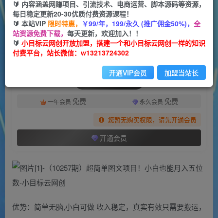
一个小目标云网创
🔰 内容涵盖网赚项目、引流技术、电商运营、脚本源码等资源，
关注
私信
2年前更新
每日稳定更新20-30优质付费资源课程！
🔰 本站VIP
限时特惠，
￥99/年，199/永久 (推广佣金50%)，
全
764
40
站资源免费下载，
每天更新，欢迎加入！！
付费阅读
🔰
小目标云网创开放加盟，搭建一个和小目标云网创一样的知识
付费平台，站长微信：w13213724302
（10257期）超简单图文项目！小白也能月入五位数
此内容为付费阅读，请付费后查看
开通VIP会员
加盟当站长
会员专属资源
免费
免费
一年会员
永久会员
您暂无购买权限，请先开通会员
开通会员
优势：简单无脑,小白可做 收入稳定，真实有效只需要搬运，