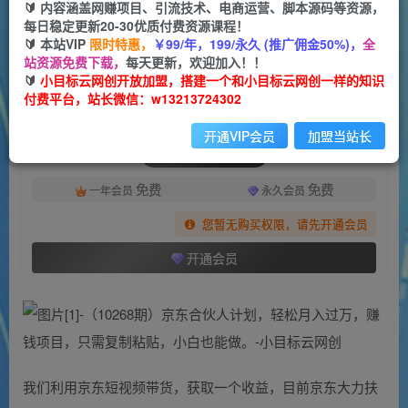
一个小目标云网创
🔰 内容涵盖网赚项目、引流技术、电商运营、脚本源码等资源，
关注
私信
2年前更新
每日稳定更新20-30优质付费资源课程！
🔰 本站VIP
限时特惠，
￥99/年，199/永久 (推广佣金50%)，
全
506
44
站资源免费下载，
每天更新，欢迎加入！！
付费阅读
🔰
小目标云网创开放加盟，搭建一个和小目标云网创一样的知识
付费平台，站长微信：w13213724302
（10268期）京东合伙人计划，轻松月入过万，赚钱项目，只需复制粘贴，小白也能做。
此内容为付费阅读，请付费后查看
开通VIP会员
加盟当站长
会员专属资源
免费
免费
一年会员
永久会员
您暂无购买权限，请先开通会员
开通会员
我们利用京东短视频带货，获取一个收益，目前京东大力扶