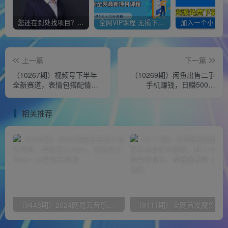
您还在到处找项目？还在当韭菜？我靠经营“一个小目标网创商城”年入百W+，曾经我也负债累累!
全网VIP课程 无损下载~
上一篇
下一篇
（10267期）视频号下半年
（10269期）闲鱼出售二手
全新赛道，表情包搭配情感
手机赚钱，日赚500到
文案 无脑上手，五分钟一条
1000（养号+渠道）
作品…
相关推荐
（9448期）2024网易云音乐人挂机项目，单机日入150+，无脑月入5000+