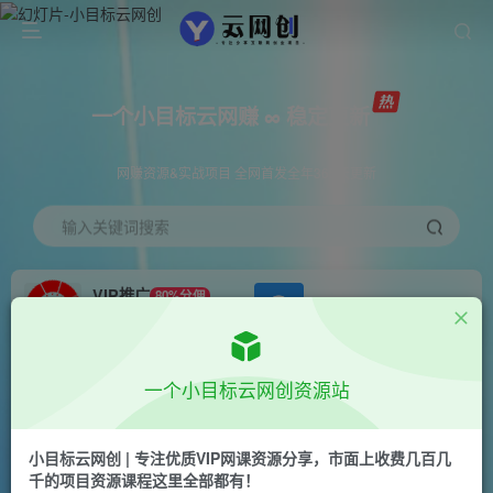
一个小目标云网赚 ∞ 稳定更新
网赚资源&实战项目 全网首发全年365天更新
输入关键词搜索
VIP推广
80%分佣
APP下载
GO
会员专属推广链接
首页
创业课程
会员专属
正文
一个小目标云网创资源站
（10268期）京东合伙人计划，轻松月入过万，赚
钱项目，只需复制粘贴，小白也能做。
小目标云网创 | 专注优质VIP网课资源分享，市面上收费几百几
千的项目资源课程这里全部都有！