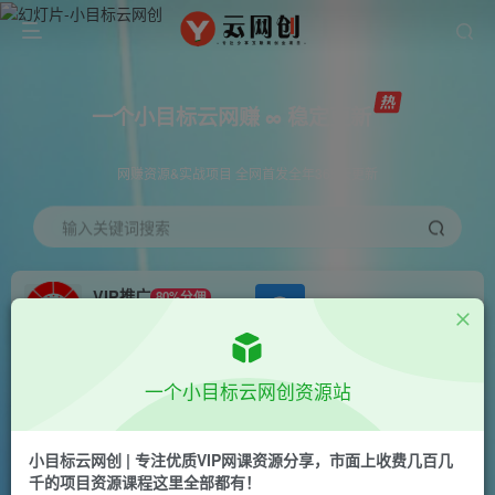
一个小目标云网赚 ∞ 稳定更新
网赚资源&实战项目 全网首发全年365天更新
输入关键词搜索
VIP推广
80%分佣
APP下载
GO
会员专属推广链接
首页
创业课程
会员专属
正文
一个小目标云网创资源站
手机看广告项目2.0，单机收益30-50，提现秒到账
小目标云网创 | 专注优质VIP网课资源分享，市面上收费几百几
一个小目标云网创
千的项目资源课程这里全部都有！
关注
私信
2年前更新