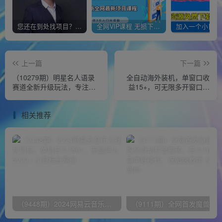
您还在到处找项目？还在当韭菜？我靠经营“一个小目标网创商城”年入百W+，曾经我也负债累累!
全网VIP课程 无损下载~
上一篇
下一篇
（10279期）明星名人语录
全自动海外装机，单窗口收
赛道全新升级玩法，专注女
益15+，可无限多开窗口，
粉，月入2W＋（教程
日收益1000~2000+
+1303G素材）
相关推荐
（9448期）2024网易云音乐人挂机项目，单机日入150+，无脑月入5000+