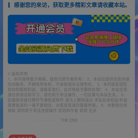
感谢您的来访，获取更多精彩文章请收藏本站。
©
版权声明
1、本内容转载于网络，版权归原作者所有！ 2、本站仅提供信息存储
空间服务，不拥有所有权，不承担相关法律责任。 3、本内容若侵犯
到你的版权利益，请联系我们，会尽快给予删除处理！ 4、本站全资
源仅供测试和学习，请勿用于非法操作，一切后果与本站无关。 5、
如遇到充值付费环节课程或软件 请马上删除退出 涉及自身权益/利益
需要投资的一律不要相信，访客发现请向客服举报。 6、本教程仅供
揭秘 请勿用于非法违规操作 否则和作者 官网 无关
THE END