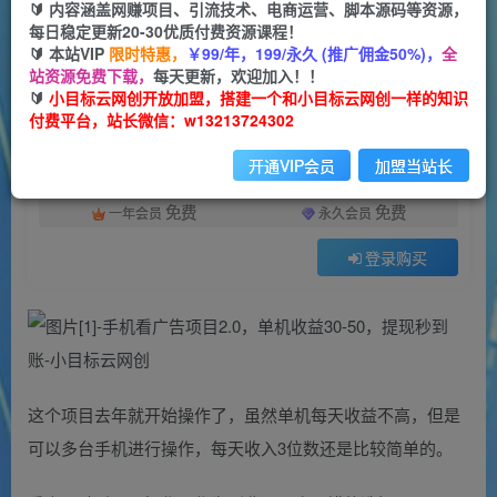
🔰 内容涵盖网赚项目、引流技术、电商运营、脚本源码等资源，
每日稳定更新20-30优质付费资源课程！
630
23
🔰 本站VIP
限时特惠，
￥99/年，199/永久 (推广佣金50%)，
全
付费阅读
站资源免费下载，
每天更新，欢迎加入！！
手机看广告项目2.0，单机收益30-50，提现秒到账
🔰
小目标云网创开放加盟，搭建一个和小目标云网创一样的知识
付费平台，站长微信：w13213724302
此内容为付费阅读，请付费后查看
9.9
限时特惠
开通VIP会员
加盟当站长
99
云币
云币
免费
免费
一年会员
永久会员
登录购买
这个项目去年就开始操作了，虽然单机每天收益不高，但是
可以多台手机进行操作，每天收入3位数还是比较简单的。