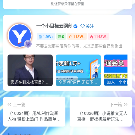
别让梦想只停留在梦里
一个小目标云网创
关注
1.9W+
0
118W+
1148W+
不要去想那些阻碍你的事，尤其是那些自己想象出来的事
您还在到处找项目？还在当韭菜？我靠经营“一个小目标网创商城”年入百W+，曾经我也负债累累!
全网VIP课程 无损下载~
上一篇
下一篇
（10324期）用AL制作动画
（10326期）小说推文无人
人物 轻松上热门 作品简单好
直播一键挂机最新玩法，AI
制作 日赚1000＋
制作，收益稳定，日入
1000+