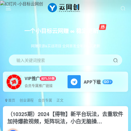
一个小目标云网赚 ∞ 稳定更新
网赚资源&实战项目 全网首发全年365天更新
输入关键词搜索
VIP推广
80%分佣
APP下载
GO
会员专属推广链接
首页
创业课程
会员专属
正文
（10325期）2024【得物】新平台玩法，去重软件
加持爆款视频，矩阵玩法，小白无脑操…