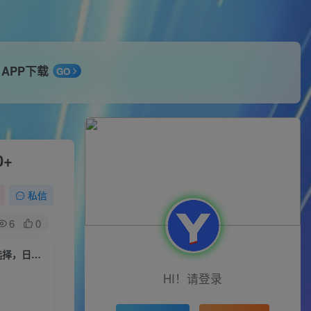
APP下载
GO
+
私信
6
0
（10364期）快递回收掘金，人人都可以赚派件费，新人副业兼职的最好选择，日入2000+
HI！请登录