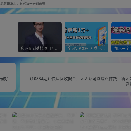
你愿意去发现，其实每一天都很美
您还在到处找项目？还在当韭菜？我靠经营“一个小目标网创商城”年入百W+，曾经我也负债累累!
全网VIP课程 无损下载~
的最好
（10364期）快递回收掘金，人人都可以赚派件费，新
选