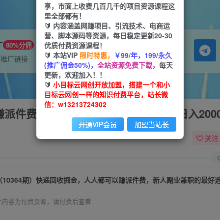
享，市面上收费几百几千的项目资源课程这
里全部都有！
🔰 内容涵盖网赚项目、引流技术、电商运
营、脚本源码等资源，每日稳定更新20-30
广
优质付费资源课程！
80%分佣
🔰 本站VIP
限时特惠，
￥99/年，199/永久
属推广链接
(推广佣金50%)，
全站资源免费下载，
每天
更新，欢迎加入！！
🔰
小目标云网创开放加盟，搭建一个和小
目标云网创一样的知识付费平台，站长微
信：w13213724302
赚派件费，新人副业兼职的最好选择，日入2000
开通VIP会员
加盟当站长
关注
此内容为付费资源，请付费后查看