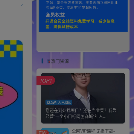
热门资源
TOP1
12.2W+人已阅读
您还在到处找项目？还在当韭菜？我靠
经营“一个小目标网创商城”年入...
全网VIP课程 无损下载~
TOP2