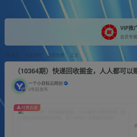
VIP推
会员专
首页
创业课程
会员免费
正文
（10364期）快递回收掘金，人人都可以
一个小目标云网创
2年前发布
付费资源