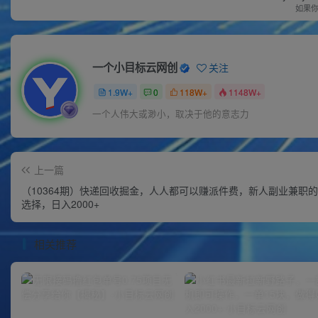
如果
一个小目标云网创
关注
1.9W+
0
118W+
1148W+
一个人伟大或渺小，取决于他的意志力
上一篇
（10364期）快递回收掘金，人人都可以赚派件费，新人副业兼职
选择，日入2000+
相关推荐