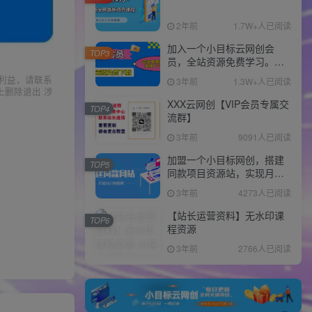
2年前
1.7W+人已阅读
加入一个小目标云网创会
TOP3
员，全站资源免费学习。更
可享受推广高达80%分佣！
利益，请联系
3年前
1.3W+人已阅读
上删除退出 涉
XXX云网创【VIP会员专属交
TOP4
流群】
3年前
9091人已阅读
加盟一个小目标网创，搭建
TOP5
同款项目资源站，实现月入
10w+！！
3年前
4273人已阅读
【站长运营资料】无水印课
TOP6
程资源
3年前
2766人已阅读