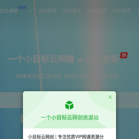
NEW
创业课程
论坛首页
论坛首页
论坛首页
论坛首页
一个小目标云网赚 ∞ 稳定更新
网赚资源&实战项目 全网首发全年365天更新
一个小目标云网创资源站
项目
引流
短视频
抖音
剪辑
小红书
小目标云网创 | 专注优质VIP网课资源分