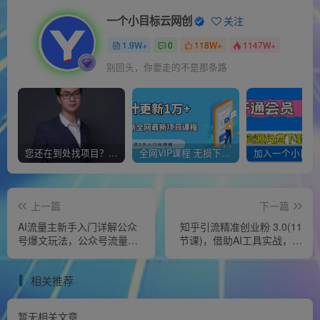
一个小目标云网创
关注
1.9W+
0
118W+
1147W+
别回头，你要走的不是那条路
您还在到处找项目？还在当韭菜？我靠经营“一个小目标网创商城”年入百W+，曾经我也负债累累!
全网VIP课程 无损下载~
上一篇
下一篇
AI流量主新手入门详解公众
知乎引流精准创业粉 3.0(11
号爆文玩法，公众号流量主
节课)，借助AI工具实战，每
日入1000+秘籍
天获客100+
相关推荐
暂无相关文章