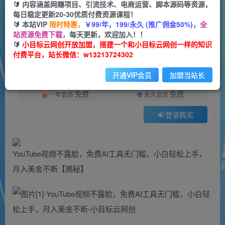
🔰 内容涵盖网赚项目、引流技术、电商运营、脚本源码等资源，
5
0
每日稳定更新20-30优质付费资源课程！
🔰 本站VIP
限时特惠，
￥99/年，199/永久 (推广佣金50%)，
全
付费资源
站资源免费下载，
每天更新，欢迎加入！！
YouTube视频不露脸，免费AI工具无门槛，小白轻松上手，月入美金不断
🔰
小目标云网创开放加盟，搭建一个和小目标云网创一样的知识
此内容为付费资源，请付费后查看
付费平台，站长微信：w13213724302
9.9
限时特惠
开通VIP会员
加盟当站长
99
云币
云币
免费
免费
一年会员
永久会员
登录购买
YouTube视频不露脸，免费AI工具无门槛，小白轻松上手，
月入美金不断【揭秘】