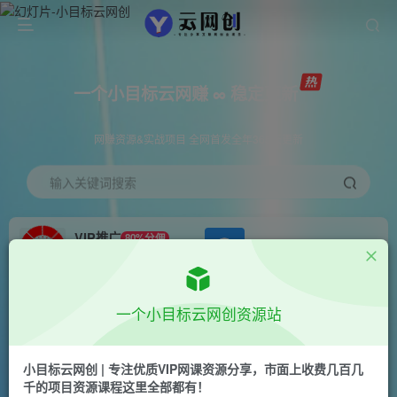
一个小目标云网赚 ∞ 稳定更新
网赚资源&实战项目 全网首发全年365天更新
输入关键词搜索
VIP推广
80%分佣
APP下载
GO
会员专属推广链接
一个小目标云网创资源站
YouTube视频不露脸，免费AI工具无门槛，小白
轻松上手，月入美金不断
小目标云网创 | 专注优质VIP网课资源分享，市面上收费几百几
一个小目标云网创
关注
私信
千的项目资源课程这里全部都有！
2年前发布