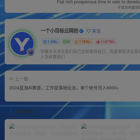
Flat rich prosperous time in vain to devel
平富足的盛世
一个小目标云网创
关注
1.9W+
0
118W+
1147W+
骄傲多半涉及我们自己怎样看待自己，而虚荣则涉及我
人怎样看我们
上一篇
2024蓝海AI赛道，工作室落地玩法，单个账号月入6000+
相关推荐