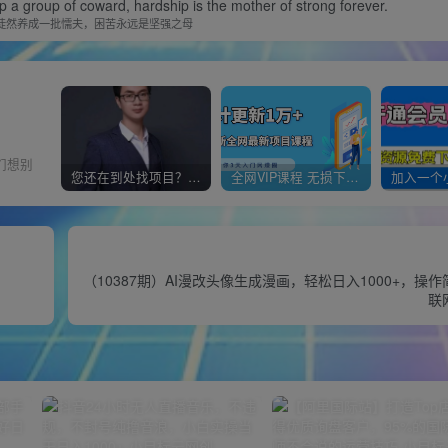
op a group of coward, hardship is the mother of strong forever.
徒然养成一批懦夫，困苦永远是坚强之母
们想别
您还在到处找项目？还在当韭菜？我靠经营“一个小目标网创商城”年入百W+，曾经我也负债累累!
全网VIP课程 无损下载~
（10387期）AI漫改头像生成漫画，轻松日入1000+，操
联