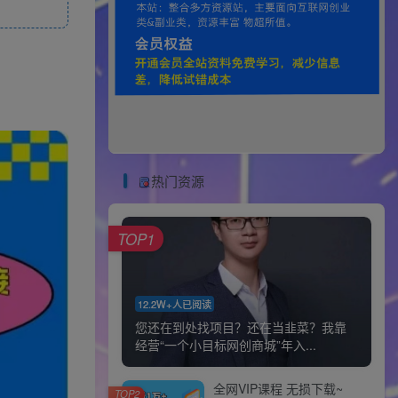
热门资源
TOP1
12.2W+人已阅读
您还在到处找项目？还在当韭菜？我靠
经营“一个小目标网创商城”年入...
全网VIP课程 无损下载~
TOP2