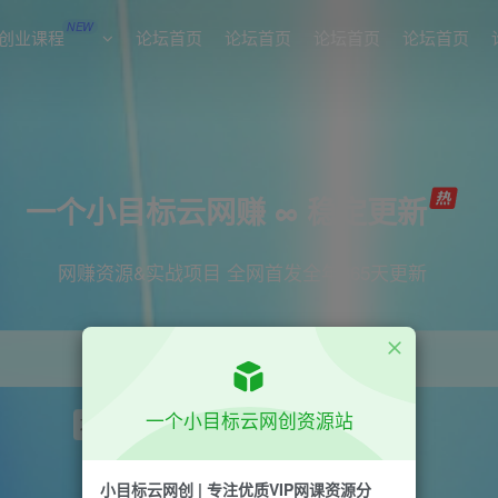
NEW
创业课程
论坛首页
论坛首页
论坛首页
论坛首页
一个小目标云网赚 ∞ 稳定更新
网赚资源&实战项目 全网首发全年365天更新
一个小目标云网创资源站
项目
引流
短视频
抖音
剪辑
小红书
小目标云网创 | 专注优质VIP网课资源分