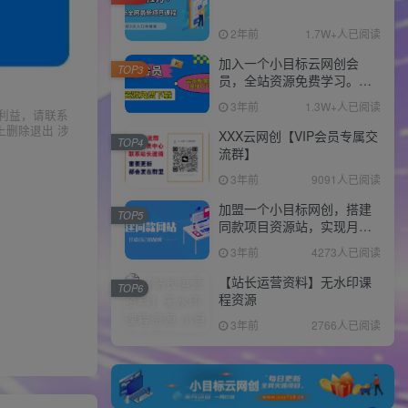
2年前
1.7W+人已阅读
加入一个小目标云网创会
TOP3
员，全站资源免费学习。更
可享受推广高达80%分佣！
3年前
1.3W+人已阅读
利益，请联系
上删除退出 涉
XXX云网创【VIP会员专属交
TOP4
流群】
3年前
9091人已阅读
加盟一个小目标网创，搭建
TOP5
同款项目资源站，实现月入
10w+！！
3年前
4273人已阅读
【站长运营资料】无水印课
TOP6
程资源
3年前
2766人已阅读