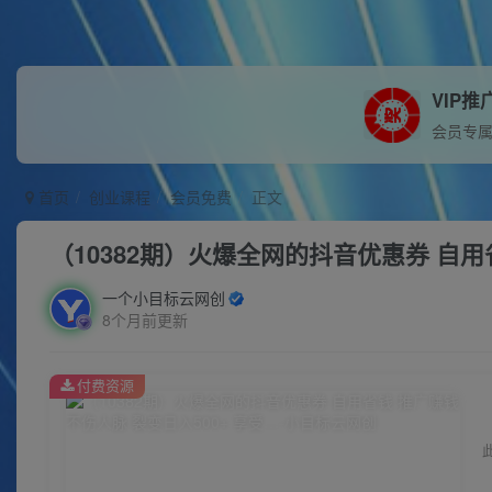
VIP推
会员专
首页
创业课程
会员免费
正文
（10382期）火爆全网的抖音优惠券 自用
一个小目标云网创
8个月前更新
付费资源