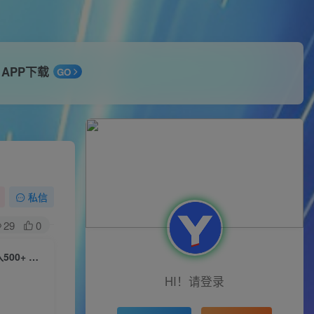
APP下载
GO
私信
29
0
（10382期）火爆全网的抖音优惠券 自用省钱 推广赚钱 不伤人脉 裂变日入500+ 享受…
HI！请登录