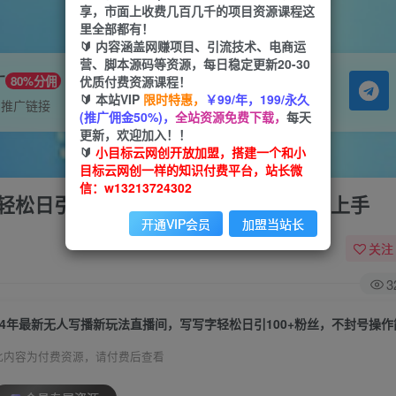
享，市面上收费几百几千的项目资源课程这
里全部都有！
🔰 内容涵盖网赚项目、引流技术、电商运
营、脚本源码等资源，每日稳定更新20-30
广
优质付费资源课程！
80%分佣
🔰 本站VIP
限时特惠，
￥99/年，199/永久
属推广链接
(推广佣金50%)，
全站资源免费下载，
每天
更新，欢迎加入！！
🔰
小目标云网创开放加盟，搭建一个和小
目标云网创一样的知识付费平台，站长微
信：w13213724302
轻松日引100+粉丝，不封号操作简单好上手
开通VIP会员
加盟当站长
关注
3
此内容为付费资源，请付费后查看