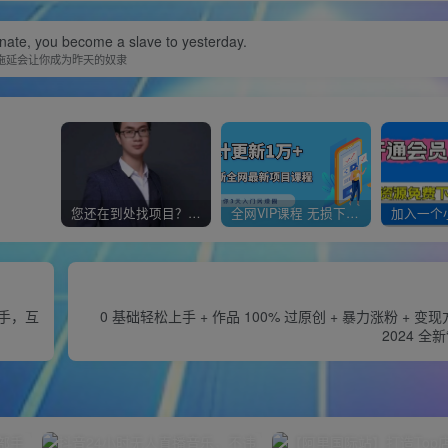
nate, you become a slave to yesterday.
拖延会让你成为昨天的奴隶
您还在到处找项目？还在当韭菜？我靠经营“一个小目标网创商城”年入百W+，曾经我也负债累累!
全网VIP课程 无损下载~
上手，互
0 基础轻松上手 + 作品 100% 过原创 + 暴力涨粉 + 
2024 全