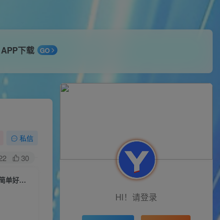
APP下载
GO
私信
22
30
24年最新无人写播新玩法直播间，写写字轻松日引100+粉丝，不封号操作简单好上手
HI！请登录