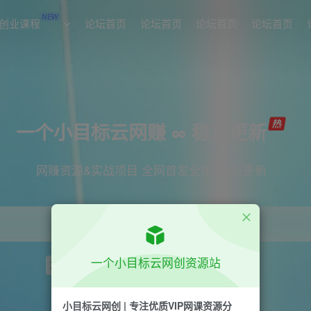
NEW
创业课程
论坛首页
论坛首页
论坛首页
论坛首页
一个小目标云网赚 ∞ 稳定更新
网赚资源&实战项目 全网首发全年365天更新
一个小目标云网创资源站
项目
引流
短视频
抖音
剪辑
小红书
小目标云网创 | 专注优质VIP网课资源分