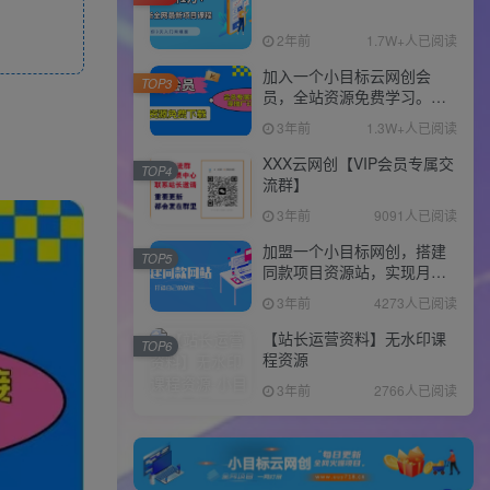
2年前
1.7W+人已阅读
加入一个小目标云网创会
TOP3
员，全站资源免费学习。更
可享受推广高达80%分佣！
3年前
1.3W+人已阅读
XXX云网创【VIP会员专属交
TOP4
流群】
3年前
9091人已阅读
加盟一个小目标网创，搭建
TOP5
同款项目资源站，实现月入
10w+！！
3年前
4273人已阅读
【站长运营资料】无水印课
TOP6
程资源
3年前
2766人已阅读