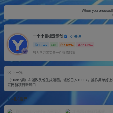
When you procrasti
一个小目标云网创
关注
1.9W+
0
118W+
1147W+
努力学习其实是一件很酷的事
上一篇
（10387期）AI漫改头像生成漫画，轻松日入1000+，操作简单好
联网新项目新风口
相关推荐