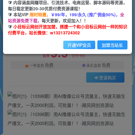
一个小目标云网创
🔰 内容涵盖网赚项目、引流技术、电商运营、脚本源码等资源，
关注
私信
2年前发布
每日稳定更新20-30优质付费资源课程！
🔰 本站VIP
限时特惠，
￥99/年，199/永久 (推广佣金50%)，
全
31
0
站资源免费下载，
每天更新，欢迎加入！！
付费资源
🔰
小目标云网创开放加盟，搭建一个和小目标云网创一样的知识
付费平台，站长微信：w13213724302
（10398期）用AI撸爆公众号流量主，快速无脑生产爆文，一天2000利润，可批量！！
此内容为付费资源，请付费后查看
开通VIP会员
加盟当站长
9.9
限时特惠
99
云币
云币
免费
免费
一年会员
永久会员
登录购买