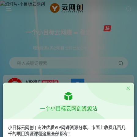
一个小目标云网赚 ∞ 稳定更新
网赚资源&实战项目 全网首发全年365天更新
输入关键词搜索
VIP推广
80%分佣
APP下载
GO
会员专属推广链接
首页
创业课程
会员免费
正文
一个小目标云网创资源站
（10398期）用AI撸爆公众号流量主，快速无脑生
产爆文，一天2000利润，可批量！！
小目标云网创 | 专注优质VIP网课资源分享，市面上收费几百几
千的项目资源课程这里全部都有！