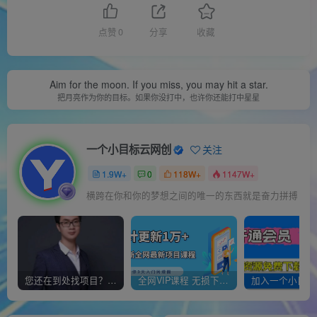
点赞
0
分享
收藏
Aim for the moon. If you miss, you may hit a star.
把月亮作为你的目标。如果你没打中，也许你还能打中星星
一个小目标云网创
关注
1.9W+
0
118W+
1147W+
横跨在你和你的梦想之间的唯一的东西就是奋力拼搏
您还在到处找项目？还在当韭菜？我靠经营“一个小目标网创商城”年入百W+，曾经我也负债累累!
全网VIP课程 无损下载~