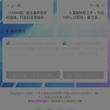
上一篇
下一篇
（10396期）副业兼职最好
0 基础轻松上手 + 作品
的选择，打造抖音萌娃账
100% 过原创 + 暴力涨粉 +
号，一条广告轻松上万（教
变现方式多种多样，2024 全
程+素材）
新“男粉”变现玩法
相关推荐
无限接码撸红包单号0.75项目无偿分享给你【揭秘】
小红
Copyright © 2023 ·
一个小目标云网创鄂ICP备2025161603号-1
· 由
一
个小目标云网创
强力驱动.
本站已安全运行:
1639天15小时39分10秒