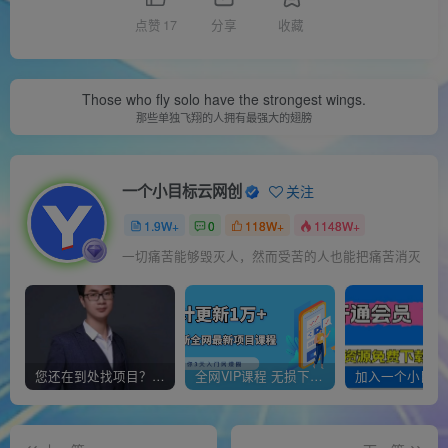
点赞
17
分享
收藏
Those who fly solo have the strongest wings.
那些单独飞翔的人拥有最强大的翅膀
一个小目标云网创
关注
1.9W+
0
118W+
1148W+
一切痛苦能够毁灭人，然而受苦的人也能把痛苦消灭
您还在到处找项目？还在当韭菜？我靠经营“一个小目标网创商城”年入百W+，曾经我也负债累累!
全网VIP课程 无损下载~