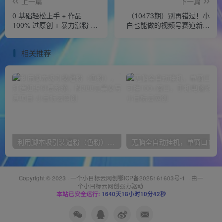
上一篇
下一篇
0 基础轻松上手 + 作品
（10473期）别再错过！小
100% 过原创 + 暴力涨粉 +
白也能做的视频号赛道新风
变现方式多种多样，2024 全
口，美女视频一键创作，日
新“男粉”变现玩法
入500+
相关推荐
利用脚本吸引装逼粉（色粉），打造知识付费系统，附388元美女写真项目
无脑全自动挂机，单窗口
Copyright © 2023 ·
一个小目标云网创鄂ICP备2025161603号-1
· 由
一
个小目标云网创
强力驱动.
本站已安全运行:
1640天18小时10分43秒