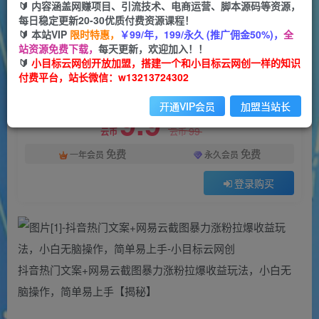
一个小目标云网创
🔰 内容涵盖网赚项目、引流技术、电商运营、脚本源码等资源，
关注
私信
2年前更新
每日稳定更新20-30优质付费资源课程！
🔰 本站VIP
限时特惠，
￥99/年，199/永久 (推广佣金50%)，
全
38
17
站资源免费下载，
每天更新，欢迎加入！！
付费资源
🔰
小目标云网创开放加盟，搭建一个和小目标云网创一样的知识
付费平台，站长微信：w13213724302
抖音热门文案+网易云截图暴力涨粉拉爆收益玩法，小白无脑操作，简单易上手
此内容为付费资源，请付费后查看
开通VIP会员
加盟当站长
9.9
限时特惠
99
云币
云币
免费
免费
一年会员
永久会员
登录购买
抖音热门文案+网易云截图暴力涨粉拉爆收益玩法，小白无
脑操作，简单易上手【揭秘】