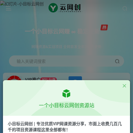
一个小目标云网赚 ∞ 稳定更新
网赚资源&实战项目 全网首发全年365天更新
输入关键词搜索
VIP推广
80%分佣
APP下载
GO
会员专属推广链接
首页
会员免费
正文
一个小目标云网创资源站
抖音热门文案+网易云截图暴力涨粉拉爆收益玩
法，小白无脑操作，简单易上手
小目标云网创 | 专注优质VIP网课资源分享，市面上收费几百几
千的项目资源课程这里全部都有！