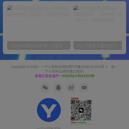
无限接码撸红包单号0.75项目无偿分享给你【揭秘】
小红
Copyright © 2023 ·
一个小目标云网创鄂ICP备2025161603号-1
· 由
一
个小目标云网创
强力驱动.
本站已安全运行:
1639天6小时59分2秒
一个小目标云网