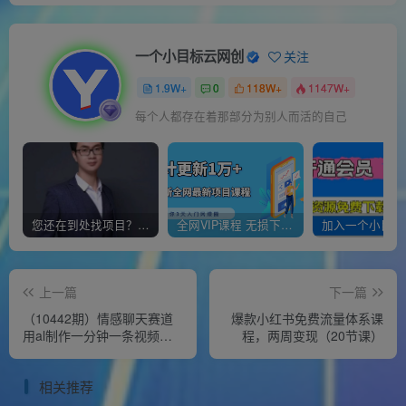
一个小目标云网创
关注
1.9W+
0
118W+
1147W+
每个人都存在着那部分为别人而活的自己
您还在到处找项目？还在当韭菜？我靠经营“一个小目标网创商城”年入百W+，曾经我也负债累累!
全网VIP课程 无损下载~
上一篇
下一篇
（10442期）情感聊天赛道
爆款小红书免费流量体系课
用al制作一分钟一条视频日
程，两周变现（20节课）
入500＋
相关推荐