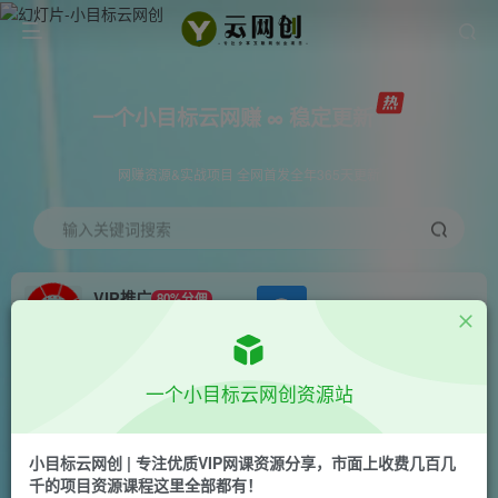
一个小目标云网赚 ∞ 稳定更新
网赚资源&实战项目 全网首发全年365天更新
输入关键词搜索
VIP推广
80%分佣
APP下载
GO
会员专属推广链接
首页
创业课程
会员免费
正文
一个小目标云网创资源站
（10444期）抖音汤姆猫小游戏3.0版本 ,日入
1000+,无人挂机玩法,小白看一遍就会
小目标云网创 | 专注优质VIP网课资源分享，市面上收费几百几
千的项目资源课程这里全部都有！