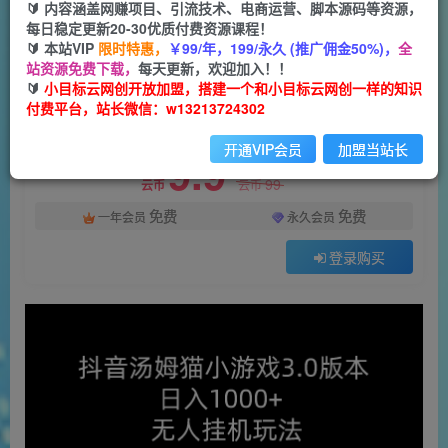
一个小目标云网创
🔰 内容涵盖网赚项目、引流技术、电商运营、脚本源码等资源，
关注
私信
2年前发布
每日稳定更新20-30优质付费资源课程！
🔰 本站VIP
限时特惠，
￥99/年，199/永久 (推广佣金50%)，
全
77
0
站资源免费下载，
每天更新，欢迎加入！！
付费资源
🔰
小目标云网创开放加盟，搭建一个和小目标云网创一样的知识
付费平台，站长微信：w13213724302
（10444期）抖音汤姆猫小游戏3.0版本 ,日入1000+,无人挂机玩法,小白看一遍就会
此内容为付费资源，请付费后查看
开通VIP会员
加盟当站长
9.9
限时特惠
99
云币
云币
免费
免费
一年会员
永久会员
登录购买