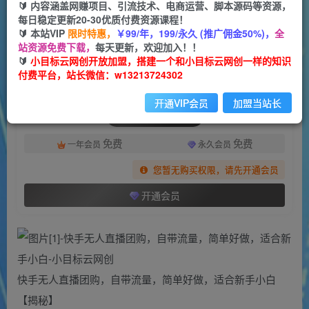
一个小目标云网创
🔰 内容涵盖网赚项目、引流技术、电商运营、脚本源码等资源，
关注
私信
2年前更新
每日稳定更新20-30优质付费资源课程！
🔰 本站VIP
限时特惠，
￥99/年，199/永久 (推广佣金50%)，
全
45
54
站资源免费下载，
每天更新，欢迎加入！！
付费资源
🔰
小目标云网创开放加盟，搭建一个和小目标云网创一样的知识
付费平台，站长微信：w13213724302
快手无人直播团购，自带流量，简单好做，适合新手小白
此内容为付费资源，请付费后查看
开通VIP会员
加盟当站长
会员专属资源
免费
免费
一年会员
永久会员
您暂无购买权限，请先开通会员
开通会员
快手无人直播团购，自带流量，简单好做，适合新手小白
【揭秘】