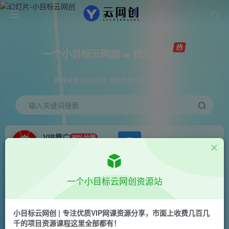
一个小目标云网赚 ∞ 稳定更新
网赚资源&实战项目 全网首发全年365天更新
输入关键词搜索
VIP推广
80%分佣
APP下载
GO
会员专属推广链接
首页
创业课程
会员免费
正文
一个小目标云网创资源站
快手无人直播团购，自带流量，简单好做，适合新
手小白
小目标云网创 | 专注优质VIP网课资源分享，市面上收费几百几
千的项目资源课程这里全部都有！