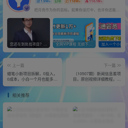
1.9W+
0
118W+
1147W+
把月亮作为你的目标。如果你没打中，也许你还能打中星星
您还在到处找项目？还在当韭菜？我靠经营“一个小目标网创商城”年入百W+，曾经我也负债累累!
全网VIP课程 无损下载~
上一篇
下一篇
蜡笔小新项目拆解，0投入，
（10507期）新闻信息差项
0成本，小白一个月也能多赚
目，原创视频详细教程，新
3000+
手也可月入10W+
相关推荐