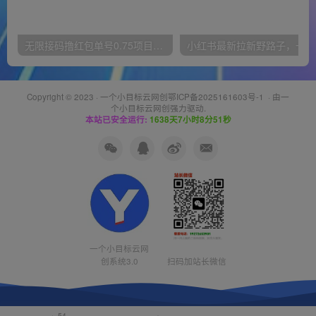
无限接码撸红包单号0.75项目无偿分享给你【揭秘】
小红
Copyright © 2023 ·
一个小目标云网创鄂ICP备2025161603号-1
· 由
一
个小目标云网创
强力驱动.
本站已安全运行:
1638天7小时8分51秒
一个小目标云网
创系统3.0
扫码加站长微信
54