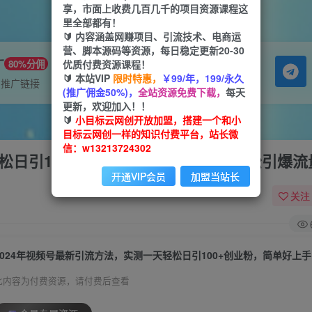
享，市面上收费几百几千的项目资源课程这
里全部都有！
🔰 内容涵盖网赚项目、引流技术、电商运
营、脚本源码等资源，每日稳定更新20-30
广
优质付费资源课程！
80%分佣
🔰 本站VIP
限时特惠，
￥99/年，199/永久
属推广链接
(推广佣金50%)，
全站资源免费下载，
每天
更新，欢迎加入！！
🔰
小目标云网创开放加盟，搭建一个和小
目标云网创一样的知识付费平台，站长微
信：w13213724302
轻松日引100+创业粉，简单好上手，轻松引爆流
开通VIP会员
加盟当站长
关注
此内容为付费资源，请付费后查看