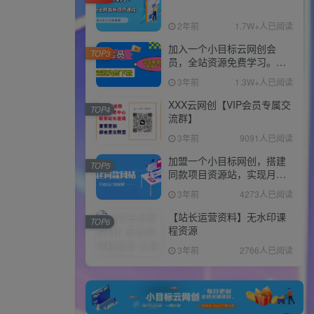
2年前
1.7W+人已阅读
加入一个小目标云网创会
TOP3
员，全站资源免费学习。更
可享受推广高达80%分佣！
3年前
1.3W+人已阅读
XXX云网创【VIP会员专属交
TOP4
流群】
3年前
9091人已阅读
加盟一个小目标网创，搭建
TOP5
同款项目资源站，实现月入
10w+！！
3年前
4273人已阅读
【站长运营资料】无水印课
TOP6
程资源
3年前
2766人已阅读