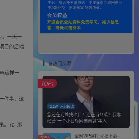
有，一天一
项目的后端
热门资源
W这样一
TOP1
一件事，这
12.2W+人已阅读
您还在到处找项目？还在当韭菜？我靠
经营“一个小目标网创商城”年入...
。+2 那
全网VIP课程 无损下载~
TOP2