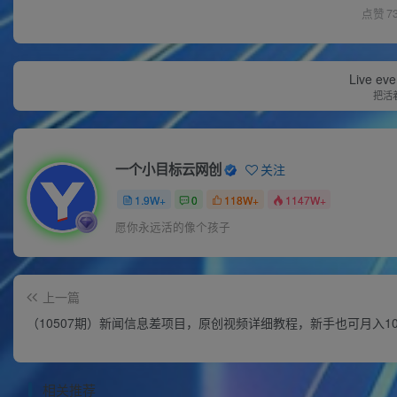
点赞
7
Live ever
把活
一个小目标云网创
关注
1.9W+
0
118W+
1147W+
愿你永远活的像个孩子
上一篇
（10507期）新闻信息差项目，原创视频详细教程，新手也可月入10
相关推荐