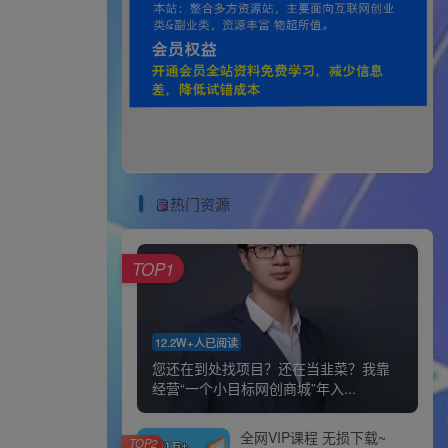
热门资源
TOP1
12.2W+人已阅读
您还在到处找项目？还在当韭菜？我靠
经营“一个小目标网创商城”年入...
全网VIP课程 无损下载~
TOP2