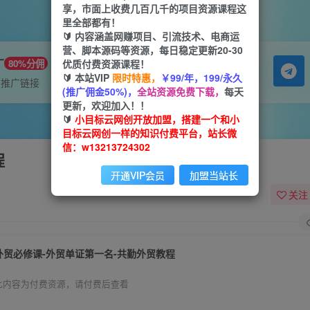
享，市面上收费几百几千的项目资源课程这
里全部都有！
🔰 内容涵盖网赚项目、引流技术、电商运
营、脚本源码等资源，每日稳定更新20-30
广
优质付费资源课程！
80%分佣
🔰 本站VIP
限时特惠，
￥99/年，199/永久
属推广链接
(推广佣金50%)，
全站资源免费下载，
每天
更新，欢迎加入！！
🔰
小目标云网创开放加盟，搭建一个和小
目标云网创一样的知识付费平台，站长微
信：w13213724302
程
开通VIP会员
加盟当站长
关注
外贸必修课-外贸单证第一名-共勤外贸教程
此内容为付费资源，请付费后查看