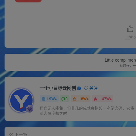
点赞
0
Little complime
有时候，
一个小目标云网创
关注
1.9W+
0
118W+
1147W+
死亡无人能免，但非凡的成就会树起一座纪念碑，它将
到太阳冷却之时
上一篇