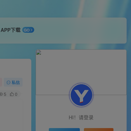
APP下载
GO
私信
5
0
HI！请登录