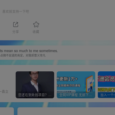
喜欢就支持一下吧
分享
收藏
nts mean so much to me sometimes.
一点微不足道的肯定，对我却意义非凡
一直立
您还在到处找项目？还在当韭菜？我靠经营“一个小目标网创商城”年入百W+，曾经我也负债累累!
全网VIP课程 无损下载~