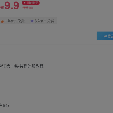
9.9
限时特惠
99
云币
云币
免费
免费
一年会员
永久会员
登
(4)