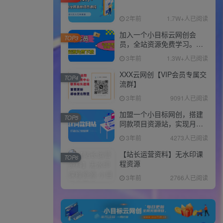
2年前
1.7W+人已阅读
加入一个小目标云网创会
TOP3
员，全站资源免费学习。更
可享受推广高达80%分佣！
3年前
1.3W+人已阅读
XXX云网创【VIP会员专属交
TOP4
流群】
3年前
9091人已阅读
加盟一个小目标网创，搭建
TOP5
同款项目资源站，实现月入
10w+！！
3年前
4273人已阅读
【站长运营资料】无水印课
TOP6
程资源
3年前
2766人已阅读