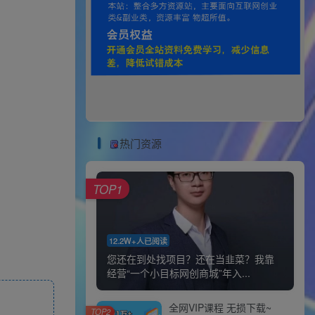
热门资源
TOP1
12.2W+人已阅读
您还在到处找项目？还在当韭菜？我靠
经营“一个小目标网创商城”年入...
全网VIP课程 无损下载~
TOP2