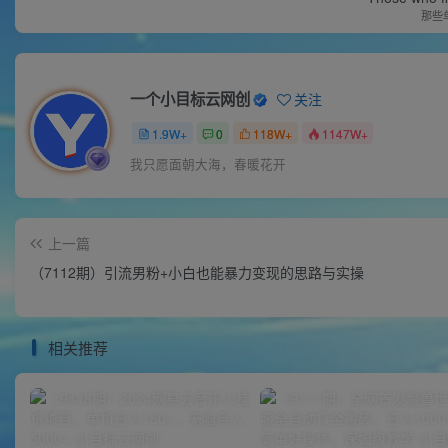
那些
一个小目标云网创
关注
1.9W+
0
118W+
1147W+
我只愿面朝大海，春暖花开
上一篇
（7112期）引流男粉+小白也能暴力变现的思路与实操
相关推荐