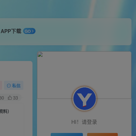
APP下载
GO
私信
30
33
+资料）
HI！请登录