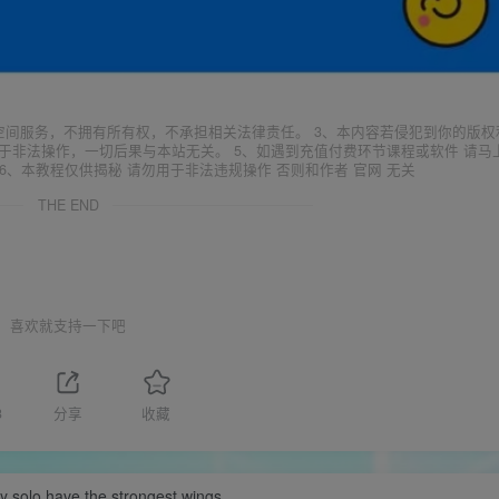
空间服务，不拥有所有权，不承担相关法律责任。 3、本内容若侵犯到你的版权
于非法操作，一切后果与本站无关。 5、如遇到充值付费环节课程或软件 请马
6、本教程仅供揭秘 请勿用于非法违规操作 否则和作者 官网 无关
THE END
喜欢就支持一下吧
3
分享
收藏
y solo have the strongest wings.