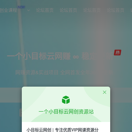
NEW
创业课程
论坛首页
论坛首页
论坛首页
论坛首页
一个小目标云网赚 ∞ 稳定更新
网赚资源&实战项目 全网首发全年365天更新
一个小目标云网创资源站
项目
引流
短视频
抖音
剪辑
小红书
小目标云网创 | 专注优质VIP网课资源分