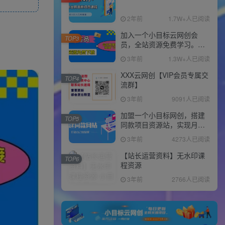
2年前
1.7W+人已阅读
加入一个小目标云网创会
TOP3
员，全站资源免费学习。更
可享受推广高达80%分佣！
3年前
1.3W+人已阅读
XXX云网创【VIP会员专属交
TOP4
流群】
3年前
9091人已阅读
加盟一个小目标网创，搭建
TOP5
同款项目资源站，实现月入
10w+！！
3年前
4273人已阅读
【站长运营资料】无水印课
TOP6
程资源
3年前
2766人已阅读