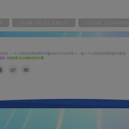
（9111期）全网首发魔兽世界美服全自动打金搬砖，日入1000+，简单好操作，保姆级教学
（9934期）24h无人直播支付宝项目，最新带货玩法，纯躺赚实测日入500+
 2023 ·
一个小目标云网创鄂ICP备2025161603号-1
· 由
一个小目标云网创
强力驱动.
行:
1639天15小时54分33秒