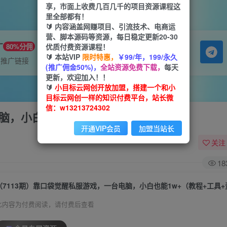
享，市面上收费几百几千的项目资源课程这
里全部都有！
🔰 内容涵盖网赚项目、引流技术、电商运
营、脚本源码等资源，每日稳定更新20-30
广
优质付费资源课程！
80%分佣
🔰 本站VIP
限时特惠，
￥99/年，199/永久
属推广链接
(推广佣金50%)，
全站资源免费下载，
每天
更新，欢迎加入！！
🔰
小目标云网创开放加盟，搭建一个和小
目标云网创一样的知识付费平台，站长微
信：w13213724302
脑，小白也能1w+（教程+工具+资料）
开通VIP会员
加盟当站长
关注
18
（7113期）靠口袋觉醒私服游戏，一台电脑，小白也能1w+（教程+工具
此内容为付费阅读，请付费后查看