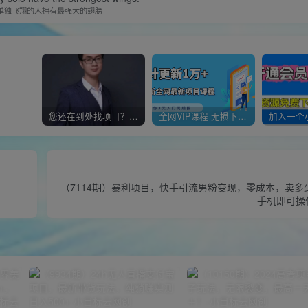
单独飞翔的人拥有最强大的翅膀
您还在到处找项目？还在当韭菜？我靠经营“一个小目标网创商城”年入百W+，曾经我也负债累累!
全网VIP课程 无损下载~
（7114期）暴利项目，快手引流男粉变现，零成本，卖多
手机即可操作