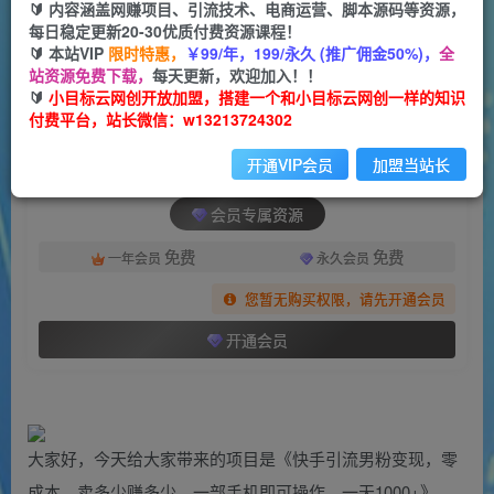
🔰 内容涵盖网赚项目、引流技术、电商运营、脚本源码等资源，
每日稳定更新20-30优质付费资源课程！
一个小目标云网创
关注
私信
🔰 本站VIP
限时特惠，
￥99/年，199/永久 (推广佣金50%)，
全
2年前发布
站资源免费下载，
每天更新，欢迎加入！！
945
119
🔰
小目标云网创开放加盟，搭建一个和小目标云网创一样的知识
付费平台，站长微信：w13213724302
付费阅读
（7114期）暴利项目，快手引流男粉变现，零成本，卖多少赚多少，一部手机即可操作，一天1000+
开通VIP会员
加盟当站长
此内容为付费阅读，请付费后查看
会员专属资源
免费
免费
一年会员
永久会员
您暂无购买权限，请先开通会员
开通会员
大家好，今天给大家带来的项目是《快手引流男粉变现，零
成本，卖多少赚多少，一部手机即可操作，一天1000+》。