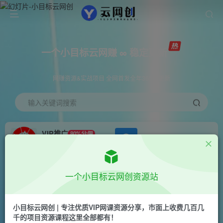
一个小目标云网赚 ∞ 稳定更新
网赚资源&实战项目 全网首发全年365天更新
输入关键词搜索
VIP推广
80%分佣
APP下载
GO
会员专属推广链接
首页
创业课程
会员专属
正文
一个小目标云网创资源站
（7114期）暴利项目，快手引流男粉变现，零成
本，卖多少赚多少，一部手机即可操作，一天
小目标云网创 | 专注优质VIP网课资源分享，市面上收费几百几
千的项目资源课程这里全部都有！
1000+