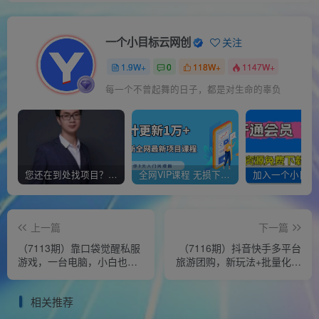
一个小目标云网创
关注
1.9W+
0
118W+
1147W+
每一个不曾起舞的日子，都是对生命的辜负
您还在到处找项目？还在当韭菜？我靠经营“一个小目标网创商城”年入百W+，曾经我也负债累累!
全网VIP课程 无损下载~
上一篇
下一篇
（7113期）靠口袋觉醒私服
（7116期）抖音快手多平台
游戏，一台电脑，小白也能
旅游团购，新玩法+批量化操
1w+（教程+工具+资料）
作，无脑搬运小白轻松上
手，轻…
相关推荐