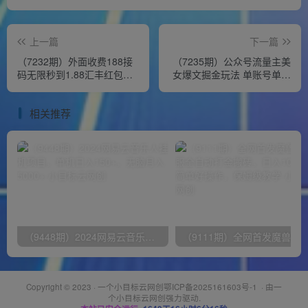
上一篇
下一篇
（7232期）外面收费188接
（7235期）公众号流量主美
码无限秒到1.88汇丰红包项
女爆文掘金玩法 单账号单月
目 每天每个支付宝18.88 活
轻松8000+利用AI轻松写出
动到年底
爆款文章
相关推荐
（9448期）2024网易云音乐人挂机项目，单机日入150+，无脑月入5000+
Copyright © 2023 ·
一个小目标云网创鄂ICP备2025161603号-1
· 由
一
个小目标云网创
强力驱动.