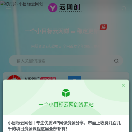
一个小目标云网赚 ∞ 稳定更新
网赚资源&实战项目 全网首发全年365天更新
输入关键词搜索
VIP推广
80%分佣
APP下载
GO
会员专属推广链接
首页
创业课程
会员专属
正文
一个小目标云网创资源站
（7236期）快手游戏无人直播：一条龙的变现系
统帮你无忧躺赚 单价15元，一周赚了34万
小目标云网创 | 专注优质VIP网课资源分享，市面上收费几百几
千的项目资源课程这里全部都有！