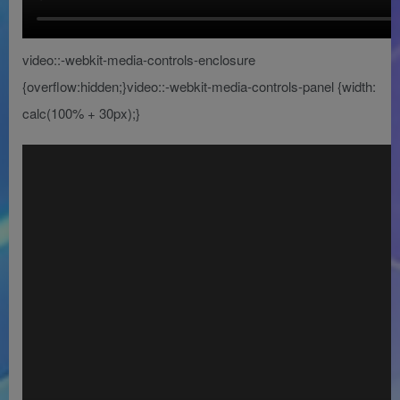
video::-webkit-media-controls-enclosure
{overflow:hidden;}video::-webkit-media-controls-panel {width:
calc(100% + 30px);}