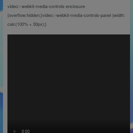
video::-webkit-media-controls-enclosure
{overflow:hidden;}video::-webkit-media-controls-panel {width:
calc(100% + 30px);}