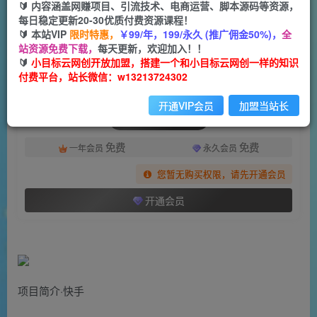
一个小目标云网创
🔰 内容涵盖网赚项目、引流技术、电商运营、脚本源码等资源，
关注
私信
2年前发布
每日稳定更新20-30优质付费资源课程！
🔰 本站VIP
限时特惠，
￥99/年，199/永久 (推广佣金50%)，
全
1838
68
站资源免费下载，
每天更新，欢迎加入！！
付费阅读
🔰
小目标云网创开放加盟，搭建一个和小目标云网创一样的知识
付费平台，站长微信：w13213724302
（7236期）快手游戏无人直播：一条龙的变现系统帮你无忧躺赚 单价15元，一周赚了34万
此内容为付费阅读，请付费后查看
开通VIP会员
加盟当站长
会员专属资源
免费
免费
一年会员
永久会员
您暂无购买权限，请先开通会员
开通会员
项目简介·快手