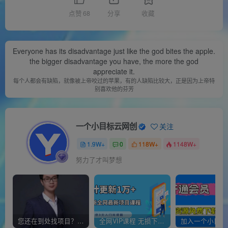
点赞
68
分享
收藏
Everyone has its disadvantage just like the god bites the apple.
the bigger disadvantage you have, the more the god
appreciate it.
每个人都会有缺陷，就像被上帝咬过的苹果，有的人缺陷比较大，正是因为上帝特
别喜欢他的芬芳
一个小目标云网创
关注
1.9W+
0
118W+
1148W+
努力了才叫梦想
您还在到处找项目？还在当韭菜？我靠经营“一个小目标网创商城”年入百W+，曾经我也负债累累!
全网VIP课程 无损下载~