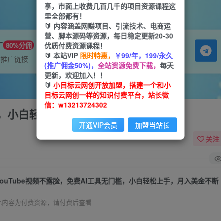
享，市面上收费几百几千的项目资源课程这
里全部都有！
🔰 内容涵盖网赚项目、引流技术、电商运
营、脚本源码等资源，每日稳定更新20-30
广
优质付费资源课程！
80%分佣
🔰 本站VIP
限时特惠，
￥99/年，199/永久
属推广链接
(推广佣金50%)，
全站资源免费下载，
每天
更新，欢迎加入！！
🔰
小目标云网创开放加盟，搭建一个和小
目标云网创一样的知识付费平台，站长微
信：w13213724302
门槛，小白轻松上手，月入美金不断
开通VIP会员
加盟当站长
关注
YouTube视频不露脸，免费AI工具无门槛，小白轻松上手，月入美金不断
此内容为付费资源，请付费后查看