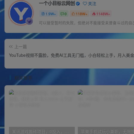
一个小目标云网创
关注
1.9W+
0
118W+
1148W+
可以接受暂时的失败，但绝对不能接受未曾奋斗过的自
上一篇
YouTube视频不露脸，免费AI工具无门槛，小白轻松上手，月入美
相关推荐
某讯游戏搬砖项目，0投入，可以挂机，轻松上手,月入3000+上不封顶