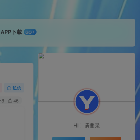
APP下载
GO
私信
8
46
HI！请登录