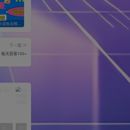
加入一个小目标云网创会员，全站资源免费学习。更可享受推广高达80%分佣！
XXX云网创【VIP会员专属交流群】
加盟一个小目标网创，搭建同款项目资源站，实现月入10w+！！
下一篇
，每天获客100+
得物搬砖（高奢）落地项目 日入5000+
支付宝无人直播3.0玩法项目，每天躺赚200+，保姆级教程！