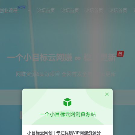
NEW
创业课程
论坛首页
论坛首页
论坛首页
论坛首页
一个小目标云网赚 ∞ 稳定更新
网赚资源&实战项目 全网首发全年365天更新
一个小目标云网创资源站
项目
引流
短视频
抖音
剪辑
小红书
小目标云网创 | 专注优质VIP网课资源分