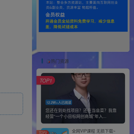
热门资源
TOP1
12.2W+人已阅读
您还在到处找项目？还在当韭菜？我靠
经营“一个小目标网创商城”年入...
全网VIP课程 无损下载~
TOP2