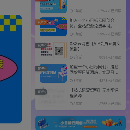
2年前
1.7W+人已阅读
加入一个小目标云网创会
TOP3
员，全站资源免费学习。更
可享受推广高达80%分佣！
3年前
1.3W+人已阅读
XXX云网创【VIP会员专属交
TOP4
流群】
3年前
9091人已阅读
加盟一个小目标网创，搭建
TOP5
同款项目资源站，实现月入
10w+！！
3年前
4273人已阅读
【站长运营资料】无水印课
TOP6
程资源
3年前
2766人已阅读