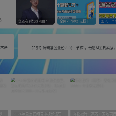
己
您还在到处找项目？还在当韭菜？我靠经营“一个小目标网创商城”年入百W+，曾经我也负债累累!
全网VIP课程 无损下载~
金不断
知乎引流精准创业粉 3.0(11节课)，借助AI工具实战
苹果手机试玩小兼职，无限换ID，0本0撸，单机日撸30+
2024年盘点视频号中视频运营，盘点视频号创作分成计划，快速过原创日入300+